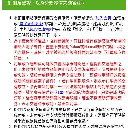
註冊及驗證，以避免驗證信未能寄達。
本節目網站購票僅接受會員購買，購票前請先"
加入會員
"並需完
成"
電子郵件地址
"驗證，以便進行購票流程，建議可於會員"設
定"中的"
報名預填資料
"先行存檔「姓名」和「手機」，可減少
購票時間快速進行下一步。
為了確保您的權益，強烈建議您，在註冊會員或是結帳時填寫的
聯絡人電子郵件，盡量不要使用Yahoo或Hotmail郵件信箱，以免
因為擋信、漏信，甚至被視為垃圾郵件而無法收到『訂單成立通
知信』。
訂單成立通知信可能因其他因素未能寄達，僅提供交易通知之
用，未收到訂單成立通知信不代表交易沒有成功，又或是刷卡付
款失敗，請於付款期限之內再次嘗試刷卡（即便收到銀行的授權
成功的簡訊或電子郵件），若訂單逾期取消，則表示訂單真的沒
有成立，請再重新訂購。一旦無法確認於網站上的訂單是否交易
成功，請至會員帳戶的
"
訂單
"
查詢您的消費資料，只要是成功的
訂單，皆會顯示您所消費的票券明細，若查不到您所訂購的票
券，表示交易並未成功，請重新訂票。
KKTIX系統沒有固定的清票時間，只要消費者沒有於期限內完
成付款，未付款的席次就會陸陸續續釋放出來，消費者可隨時留
意網頁或是機台是否有釋出可售票券張數。
於KKTIX網站或全家便利商店購買雙人票，張數請務必選擇2的