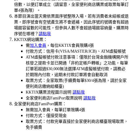
倍數，以便訂單成立（請留意，全家便利商店購票或取票每筆訂
單4張為限）。
本節目演出當天需依票面序號整隊入場，若有消費者未結帳或退
票，即序號會有空號產生將不會遞補，因此序號的號碼會有超過
場館容留數的可能性，但參與人數不會超過場館容納量。購票時
序號在哪裡？
請點我
KKTIX網站購票：
需
加入會員
，每位KKTIX會員限購4張
付款方式：信用卡(VISA/MASTER/JCB)、ATM虛擬帳號
ATM虛擬帳號付款注意事項：僅限於台灣金融機構開戶所
核發之提款卡並已開通「非約定帳戶轉帳」之功能，每筆
訂單若超過$30,000無法選擇ATM虛擬帳號付款，請務必
於期限內付款，逾期未付款訂單將會自動取消
取票方式：全家取票(手續費每筆$30/4張為限，請於全家
便利商店繳納給櫃臺)
KKTIX購票流程圖示說明
請點我
全家便利商店FamiPort取票說明
請點我
全家便利商店FamiPort購票：
無需加入會員，每筆訂單限購4張
付款方式：僅接受現金
取票方式：付款完畢直接於全家便利商店櫃臺現場取票，
免手續費