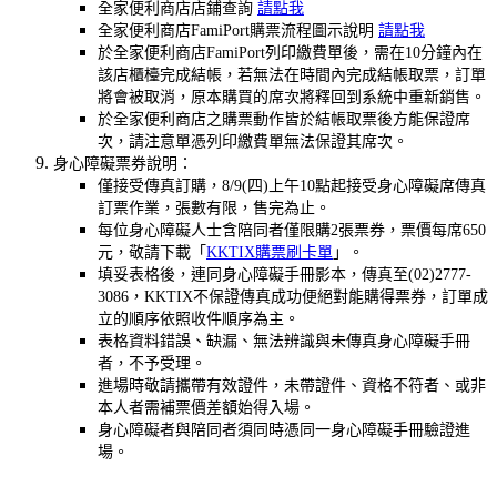
全家便利商店店鋪查詢
請點我
全家便利商店FamiPort購票流程圖示說明
請點我
於全家便利商店FamiPort列印繳費單後，需在10分鐘內在
該店櫃檯完成結帳，若無法在時間內完成結帳取票，訂單
將會被取消，原本購買的席次將釋回到系統中重新銷售。
於全家便利商店之購票動作皆於結帳取票後方能保證席
次，請注意單憑列印繳費單無法保證其席次。
身心障礙票券說明：
僅接受傳真訂購，8/9(四)上午10點起接受身心障礙席傳真
訂票作業，張數有限，售完為止。
每位身心障礙人士含陪同者僅限購2張票券，票價每席650
元，敬請下載「
KKTIX購票刷卡單
」。
填妥表格後，連同身心障礙手冊影本，傳真至(02)2777-
3086，KKTIX不保證傳真成功便絕對能購得票券，訂單成
立的順序依照收件順序為主。
表格資料錯誤、缺漏、無法辨識與未傳真身心障礙手冊
者，不予受理。
進場時敬請攜帶有效證件，未帶證件、資格不符者、或非
本人者需補票價差額始得入場。
身心障礙者與陪同者須同時憑同一身心障礙手冊驗證進
場。