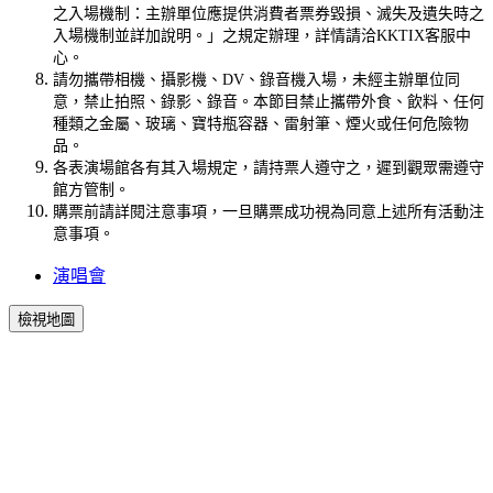
之入場機制：主辦單位應提供消費者票券毀損、滅失及遺失時之
入場機制並詳加說明。」之規定辦理，詳情請洽KKTIX客服中
心。
請勿攜帶相機、攝影機、DV、錄音機入場，未經主辦單位同
意，禁止拍照、錄影、錄音。本節目禁止攜帶外食、飲料、任何
種類之金屬、玻璃、寶特瓶容器、雷射筆、煙火或任何危險物
品。
各表演場館各有其入場規定，請持票人遵守之，遲到觀眾需遵守
館方管制。
購票前請詳閱注意事項，一旦購票成功視為同意上述所有活動注
意事項。
演唱會
檢視地圖