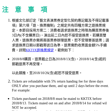
注 意 事 項
根據文化部訂定『藝文表演票券定型化契約應記載及不得記載事
項』第六項「退、換票機制」之規定共有四種方案之退換票規
定，本節目採用方案二：消費者請求退換票之時限為購買票券後
3日內(不含購票日)，演出前二日內恕不接受退換票，若購買雙
人票，退換票亦需將兩張票券辦理退票，恕不受理單張退票；請
求退換票日期以郵戳寄送日為準，退票需酌收票面金額5%手續
費，詳閱
KKTIX退換票規定
，範例如下：
2018/8/8購買，退票截止日為2018/8/13(含)，2018/8/14(含)起的
郵戳退票不再受理。
以此類推，至2018/10/26(含)起恕不接受退票。
Tickets are refundable with 5% return handing fee for three days
ONLY after you purchase them, and up until 2 days before the event.
For example:
Tickets purchased on 2018/8/8 must be maied to KKTIX before
2018/8/13. Tickets maied out on and after 2018/8/14 for refund wil
NOT be accepted.