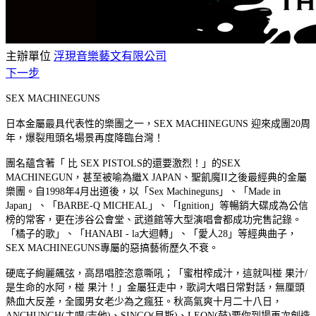
主辦單位
浮現音樂藝文有限公司
下一步
SEX MACHINEGUNS
日本金屬最具代表性的樂團之一，
SEX MACHINEGUNS 迎來成團20周
年
，爆裂甩頭名場景再度降臨台灣！
團名蘊含著「 比 SEX PISTOLS的還要激烈！」的SEX
MACHINEGUN，甚至
被喻為繼X JAPAN、聖飢魔II之後最經典的金屬
樂團。自1998年4月出道後，以
「Sex Machineguns」、「Made in
Japan」、「BARBE-Q MICHEAL」、「Ignition」等暢銷大碟成為公信
榜的常客，更在涉谷公會堂、
武道館等大型演唱會都成功完售記錄。
「橘子的歌」、「HANABI - la大迴轉」、「愛人28」等經典曲子，
SEX MACHINEGUNS專屬的惡搞藝術歷久不衰。
硬底子絢麗飆弦，高昂唱腔恣意嘶吼
；
「蜜柑榨成汁，這就叫椪 果汁/
是生命的水阿，椪 果汁！」金屬狂走中，歌詞大唱日常對話，無厘頭
熱血大反差，全國男女老少為之瘋狂。秋高氣爽十月二十八日，
ANCHUNGH(主唱/吉他)、SINGO(貝斯)、LEON(鼓)要你到場再次創造