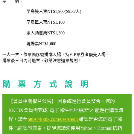
票 價：
早鳥雙人票NT$1,900($950/人)
早鳥單人票NT$1,100
單人預售票NT$1,300
現場票NT$1,600
一人一票，依票面序號排隊入場，持VIP票券者優先入場。
購票後三日內可退票，敬請注意退票規則！
購 票 方 式 說 明
【會員相關權益公告】 因系統進行會員整合，您的
KKTIX會員需完成"電子郵件地址驗證"才能進行購票流
程，請至
https://kktix.com/users/edit
確認是否您的電子郵
件已經認證完畢。提醒您請勿使用Yahoo、Hotmail信箱