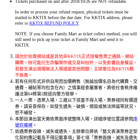
Tickets purchased on and after 2018/10/26 are NOT refundabe.
In order to process your refund request, physical tickets must be
mailed to KKTIX before the due date. For KKTIX address, please
refer to
KKTIX REFUND POLICY
.
NOTE: If you choose Family Mart as ticket collect method, you will
still need to pick up your ticket at Family Mart and send it to
KKTIX.
請勿於拍賣網站或是其他非KKTIX正式授權售票之通路、網站
購票，除可能衍生詐騙案件或交易糾紛外，以免影響自身權益，
若發生演出現場無法入場或是其他問題，主辦單位及KKTIX概
不負責。
若有任何形式非供自用而加價轉售（無論加價名目為代購費、交
通費、補貼等均包含在內）之情事經查屬實者，將依社會秩序維
護法第64條第2款逕向警方檢舉。
一人一票、憑票入場，三歲以下孩童不得入場，票券視同有價證
券，請妥善保存，如發生遺失、破損、燒毀或無法辨識等狀況，
恕不補發。
本節目演出當天需依票面序號整隊入場，詳細序號位置請參閱
序
號在哪裡
。
如遇票券毀損、滅失或遺失，主辦單位將依「藝文表演票券定型
化契約應記載及不得記載事項」第七項「票券毀損、滅失及遺失