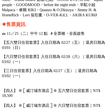
people・GOODMOOD・before the night ends・羊駝小姐
Malpaca・睿雞 RIKI・Quanzo & O.Dkizzya・Jimmy H. &
HomeRich・Lavi 翁彤薰・O-VER-KiLL・AKIRA KURØ
✸售票資訊
🎫 11／25（二）中午 12 點 ＃全票種・全面啟售
【五六雙日住宿套票】入住日期為 02/27（五）｜退房日期為
03/01（日）
【六日雙日住宿套票】入住日期為 02/28（六）｜退房日期為
03/02（一）
【三日住宿套票】入住日期為 02/27（五）｜退房日期為
03/02（一）
【四人】 𖤓 𓊈 威汀城市酒店 𓊉 𖤓 五六雙日住宿套票｜NT$
18,500
【四人】 𖤓 𓊈 威汀城市酒店 𓊉 𖤓 六日雙日住宿套票｜NT$