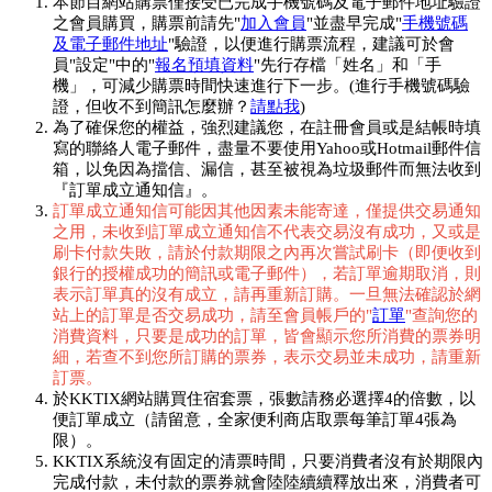
本節目網站購票僅接受已完成手機號碼及電子郵件地址驗證
之會員購買，購票前請先"
加入會員
"並盡早完成"
手機號碼
及電子郵件地址
"驗證，以便進行購票流程，建議可於會
員"設定"中的"
報名預填資料
"先行存檔「姓名」和「手
機」，可減少購票時間快速進行下一步。(進行手機號碼驗
證，但收不到簡訊怎麼辦？
請點我
)
為了確保您的權益，強烈建議您，在註冊會員或是結帳時填
寫的聯絡人電子郵件，盡量不要使用Yahoo或Hotmail郵件信
箱，以免因為擋信、漏信，甚至被視為垃圾郵件而無法收到
『訂單成立通知信』。
訂單成立通知信可能因其他因素未能寄達，僅提供交易通知
之用，未收到訂單成立通知信不代表交易沒有成功，又或是
刷卡付款失敗，請於付款期限之內再次嘗試刷卡（即便收到
銀行的授權成功的簡訊或電子郵件），若訂單逾期取消，則
表示訂單真的沒有成立，請再重新訂購。一旦無法確認於網
站上的訂單是否交易成功，請至會員帳戶的"
訂單
"查詢您的
消費資料，只要是成功的訂單，皆會顯示您所消費的票券明
細，若查不到您所訂購的票券，表示交易並未成功，請重新
訂票。
於KKTIX網站購買住宿套票，張數請務必選擇4的倍數，以
便訂單成立（請留意，全家便利商店取票每筆訂單4張為
限）。
KKTIX系統沒有固定的清票時間，只要消費者沒有於期限內
完成付款，未付款的票券就會陸陸續續釋放出來，消費者可