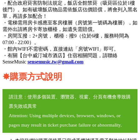
・配合政府菸害防制法規定，飯店全館禁菸（吸菸區位於1樓
後門）。如有破壞飯店物品需依飯店估價賠償，將會列入黑名
單，再請多加配合！
・電梯需用房卡感應至客房樓層（房號第一號碼為樓層），如
需外出請將房卡寄放櫃檯，如遺失需賠償。
・房間互撥：2+房號， 櫃檯：撥9（位於6樓，服務時間為
07:00 - 22:00）。
・館內WIFI不需密碼，直接連結「房號WIFI」即可。
・有關【台中威汀城市酒店】住宿相關問題，請聯絡
SenseMusic
sensemusic.tw@gmail.com
✸
購票方式說明
請注意：使用多個裝置、瀏覽器、視窗、分頁有機會導致購
票失敗或異常
Attention: Using multiple devices, browsers, windows, or
pages may result in ticket purchase failure or abnormality.