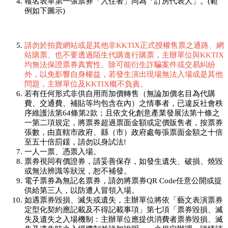
報名表單第一張票券「入住者」同為「訂房代表人」。(範
例如下圖示)
請勿於拍賣網站或是其他非KKTIX正式授權售票之通路、網
站購票、也不要透過陌生代購進行購票，主辦單位與KKTIX
均無法保證票券真實性。除可能衍生詐騙案件或交易糾紛
外，以免影響自身權益，若發生演出現場無法入場或是其他
問題，主辦單位及KKTIX概不負責。
若有任何形式非供自用而加價轉售（無論加價名目為代購
費、交通費、補貼等均包含在內）之情事者，已違反社會秩
序維護法第64條第2款；且依文化創意產業發展法第十條之
一第二項規定，將票券超過票面金額或定價販售者，按票券
張數，由直轄市政府、縣（市）政府處每張票面金額之十倍
至五十倍罰鍰，請勿以身試法!
一人一票、憑票入場。
票券視同有價證券，請妥善保存，如發生遺失、破損、燒毀
或無法辨識等狀況，恕不補發。
電子票券為無記名票券，請勿將票券QR Code任意公開或提
供給第三人，以防遭人冒領入場。
如遇票券毀損、滅失或遺失，主辦單位將依「藝文表演票券
定型化契約應記載及不得記載事項」第七項「票券毀損、滅
失及遺失之入場機制：主辦單位應提供消費者票券毀損、滅