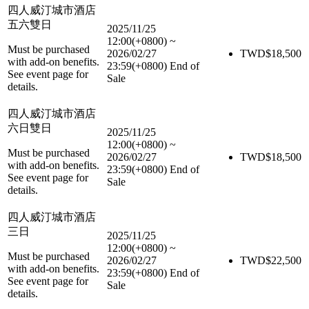
四人威汀城市酒店
五六雙日
2025/11/25
12:00(+0800)
~
Must be purchased
2026/02/27
TWD$
18,500
with add-on benefits.
23:59(+0800)
End of
See event page for
Sale
details.
四人威汀城市酒店
六日雙日
2025/11/25
12:00(+0800)
~
Must be purchased
2026/02/27
TWD$
18,500
with add-on benefits.
23:59(+0800)
End of
See event page for
Sale
details.
四人威汀城市酒店
三日
2025/11/25
12:00(+0800)
~
Must be purchased
2026/02/27
TWD$
22,500
with add-on benefits.
23:59(+0800)
End of
See event page for
Sale
details.