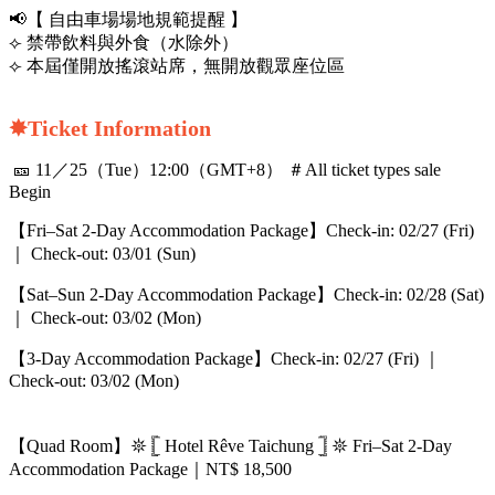
📢【 自由車場場地規範提醒 】
⟣ 禁帶飲料與外食（水除外）
⟣ 本屆僅開放搖滾站席，無開放觀眾座位區
✸Ticket Information
🎫 11／25（Tue）12:00（GMT+8） ＃All ticket types sale
Begin
【Fri–Sat 2-Day Accommodation Package】Check-in: 02/27 (Fri)
｜ Check-out: 03/01 (Sun)
【Sat–Sun 2-Day Accommodation Package】Check-in: 02/28 (Sat)
｜ Check-out: 03/02 (Mon)
【3-Day Accommodation Package】Check-in: 02/27 (Fri) ｜
Check-out: 03/02 (Mon)
【Quad Room】𖤓 𓊈 Hotel Rêve Taichung 𓊉 𖤓 Fri–Sat 2-Day
Accommodation Package｜NT$ 18,500