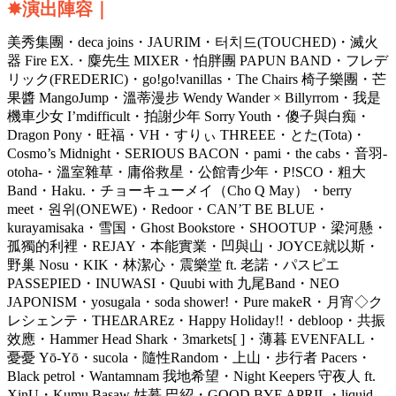
✸演出陣容
｜
美秀集團・deca joins・JAURIM・터치드(TOUCHED)・滅火
器 Fire EX.・麋先生 MIXER・怕胖團 PAPUN BAND・フレデ
リック(FREDERIC)・go!go!vanillas・The Chairs 椅子樂團・芒
果醬 MangoJump・溫蒂漫步 Wendy Wander × Billyrrom・我是
機車少女 I’mdifficult・拍謝少年 Sorry Youth・傻子與白痴・
Dragon Pony・旺福・VH・すりぃ THREEE・とた(Tota)・
Cosmo’s Midnight・SERIOUS BACON・pami・the cabs・音羽-
otoha-・溫室雜草・庸俗救星・公館青少年・P!SCO・粗大
Band・Haku.・チョーキューメイ（Cho Q May）・berry
meet・원위(ONEWE)・Redoor・CAN’T BE BLUE・
kurayamisaka・雪国・Ghost Bookstore・SHOOTUP・梁河懸・
孤獨的利裡・REJAY・本能實業・凹與山・JOYCE就以斯・
野巢 Nosu・KIK・林潔心・震樂堂 ft. 老諾・パスピエ
PASSEPIED・INUWASI・Quubi with 九尾Band・NEO
JAPONISM・yosugala・soda shower!・Pure makeR・月宵◇ク
レシェンテ・THEΔRAREz・Happy Holiday!!・debloop・共振
效應・Hammer Head Shark・3markets[ ]・薄暮 EVENFALL・
憂憂 Yō-Yō・sucola・隨性Random・上山・步行者 Pacers・
Black petrol・Wantamnam 我地希望・Night Keepers 守夜人 ft.
XinU・Kumu Basaw 姑慕.巴紹・GOOD BYE APRIL・liquid