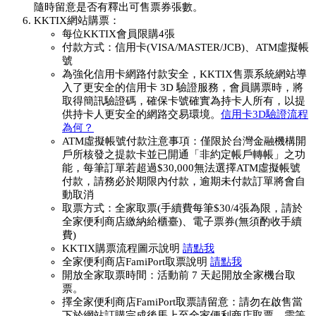
隨時留意是否有釋出可售票券張數。
KKTIX網站購票：
每位KKTIX會員限購4張
付款方式：信用卡(VISA/MASTER/JCB)、ATM虛擬帳
號
為強化信用卡網路付款安全，KKTIX售票系統網站導
入了更安全的信用卡 3D 驗證服務，會員購票時，將
取得簡訊驗證碼，確保卡號確實為持卡人所有，以提
供持卡人更安全的網路交易環境。
信用卡3D驗證流程
為何？
ATM虛擬帳號付款注意事項：僅限於台灣金融機構開
戶所核發之提款卡並已開通「非約定帳戶轉帳」之功
能，每筆訂單若超過$30,000無法選擇ATM虛擬帳號
付款，請務必於期限內付款，逾期未付款訂單將會自
動取消
取票方式：全家取票(手續費每筆$30/4張為限，請於
全家便利商店繳納給櫃臺)、電子票券(無須酌收手續
費)
KKTIX購票流程圖示說明
請點我
全家便利商店FamiPort取票說明
請點我
開放全家取票時間：活動前 7 天起開放全家機台取
票。
擇全家便利商店FamiPort取票請留意：請勿在啟售當
下於網站訂購完成後馬上至全家便利商店取票，需等