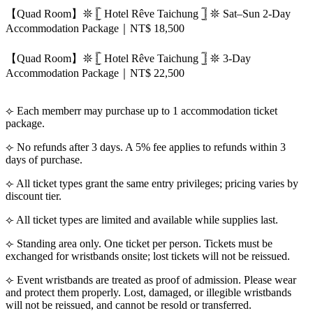
【Quad Room】𖤓 𓊈 Hotel Rêve Taichung 𓊉 𖤓 Sat–Sun 2-Day
Accommodation Package｜NT$ 18,500
【Quad Room】𖤓 𓊈 Hotel Rêve Taichung 𓊉 𖤓 3-Day
Accommodation Package｜NT$ 22,500
⟣ Each memberr may purchase up to 1 accommodation ticket
package.
⟣ No refunds after 3 days. A 5% fee applies to refunds within 3
days of purchase.
⟣ All ticket types grant the same entry privileges; pricing varies by
discount tier.
⟣ All ticket types are limited and available while supplies last.
⟣ Standing area only. One ticket per person. Tickets must be
exchanged for wristbands onsite; lost tickets will not be reissued.
⟣ Event wristbands are treated as proof of admission. Please wear
and protect them properly. Lost, damaged, or illegible wristbands
will not be reissued, and cannot be resold or transferred.