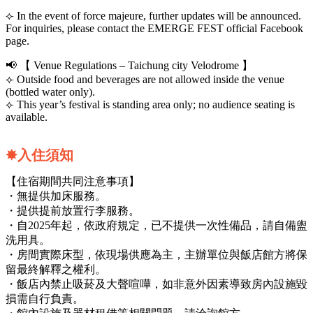
⟣ In the event of force majeure, further updates will be announced.
For inquiries, please contact the EMERGE FEST official Facebook
page.
📢 【 Venue Regulations – Taichung city Velodrome 】
⟣ Outside food and beverages are not allowed inside the venue
(bottled water only).
⟣ This year’s festival is standing area only; no audience seating is
available.
✸入住須知
【住宿期間共同注意事項】
・無提供加床服務。
・提供提前放置行李服務。
・自2025年起，依政府規定，已不提供一次性備品，請自備盥
洗用具。
・房間實際床型，依現場供應為主，主辦單位與飯店館方將保
留最終解釋之權利。
・飯店內禁止吸菸及大聲喧嘩，如非意外因素導致房內設施毀
損需自行負責。