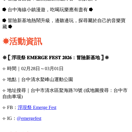
⭓ 台中海線小鎮漫遊，吃喝玩樂應有盡有 ⭓
⭓ 冒險新基地熱鬧升級，邊聽邊玩，探尋屬於自己的音樂寶
藏 ⭓
✸活動資訊
𖤓 𓊈 浮現祭 𝐄𝐌𝐄𝐑𝐆𝐄 𝐅𝐄𝐒𝐓 𝟐𝟎𝟐𝟔：冒險新基地 𓊉 𖤓
⟣ 時間｜02月28日～03月01日
⟣ 地點｜台中清水鰲峰山運動公園
⟣ 地址搜尋｜台中市清水區鰲海路70號 (或地圖搜尋：台中市
自由車場)
⟣ FB：
浮現祭 Emerge Fest
⟣ IG：
@emergefest