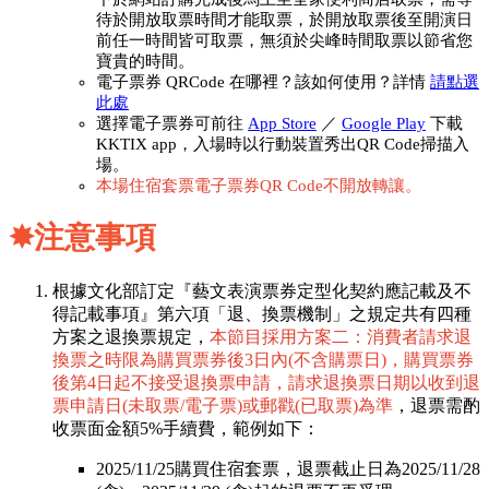
待於開放取票時間才能取票，於開放取票後至開演日
前任一時間皆可取票，無須於尖峰時間取票以節省您
寶貴的時間。
電子票券 QRCode 在哪裡？該如何使用？詳情
請點選
此處
選擇電子票券可前往
App Store
／
Google Play
下載
KKTIX app，入場時以行動裝置秀出QR Code掃描入
場。
本場住宿套票電子票券QR Code不開放轉讓。
✸
注意事項
根據文化部訂定『藝文表演票券定型化契約應記載及不
得記載事項』第六項「退、換票機制」之規定共有四種
方案之退換票規定，
本節目採用方案二：消費者請求退
換票之時限為購買票券後3日內(不含購票日)，購買票券
後第4日起不接受退換票申請，請求退換票日期以收到退
票申請日(未取票/電子票)或郵戳(已取票)為準
，退票需酌
收票面金額5%手續費，範例如下：
2025/11/25購買住宿套票，退票截止日為2025/11/28