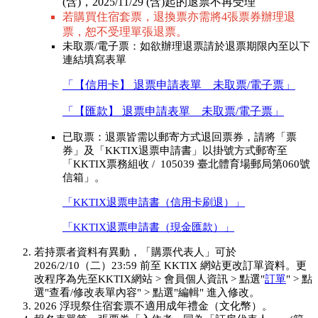
(含)，2025/11/29 (含)起的退票不再受理
若購買住宿套票，退換票亦需將4張票券辦理退
票，恕不受理單張退票。
未取票/電子票：如欲辦理退票請於退票期限內至以下
連結填寫表單
「【信用卡】 退票申請表單 _ 未取票/電子票」
「【匯款】 退票申請表單 _ 未取票/電子票」
已取票：退票皆需以郵寄方式退回票券，請將「票
券」及「KKTIX退票申請書」
以掛號方式郵寄至
「KKTIX票務組收 / 105039 臺北體育場郵局第060號
信箱」。
「KKTIX退票申請書（信用卡刷退）」
「KKTIX退票申請書（現金匯款）」
若持票者資料有異動，「購票代表人」可於
2026/2/10（二）23:59 前至 KKTIX 網站更改訂單資料。更
改程序為先至KKTIX網站 > 會員個人資訊 > 點選"
訂單
" > 點
選"查看/修改表單內容" > 點選"編輯" 進入修改。
2026 浮現祭住宿套票不適用成年禮金（文化幣）。