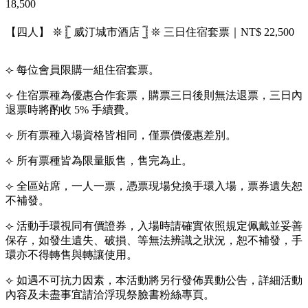
18,500
【四人】 𖤓 𓊈 威汀城市酒店 𓊉 𖤓 三日住宿套票｜NT$ 22,500
⟣ 每位會員限購一組住宿套票。
⟣ 住宿票種為優惠合作套票，購票三日後則無法退票，三日內
退票時將酌收 5% 手續費。
⟣ 所有票種入場資格皆相同，僅票價優惠差別。
⟣ 所有票種皆為限量販售，售完為止。
⟣ 全區站席，一人一票，憑票現場兌換手環入場，票券遺失恕
不補發。
⟣ 活動手環視同有價證券，入場時請確實依照規定佩戴並妥善
保存，如發生遺失、破損、等無法辨識之狀況，恕不補發，手
環亦不得轉售與轉讓使用。
⟣ 如遇不可抗力因素，本活動將另行發佈異動公告，詳細活動
內容及未盡事宜請洽浮現祭臉書粉絲專頁。