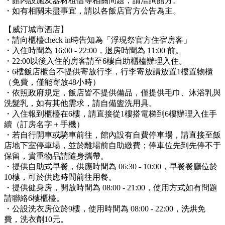
・館內設施及器材租借等相關問題，請洽詢館方。
・如有相關未盡事宜，請以各飯店官方公告為主。
【威汀城市酒店】
・請向櫃檯check in時告知為「浮現祭官方住宿房客」
・入住時間為 16:00 - 22:00，退房時間為 11:00 前。
・22:00以後入住的房客請至6樓自助櫃檯辦理入住。
・6樓飯店櫃台不提供寄放行李，行李寄放請放置1樓置物櫃
（免費，僅能寄放48小時）
・依照政府規定，飯店皆不提供備品，僅提供毛巾、沐浴乳與
洗髮乳，如有其他需求，請自備盥洗用具。
・入住報到櫃檯在6樓，請直接從1樓搭電梯到6樓辦理入住手
續（訂房名字＋手機）
・若自行開車或騎車前往，館內設有自費停車場，請直接至飯
店地下室停車場，並於離場前自助繳費；停車位先到先停不于
保留，貴重物品請隨身攜帶。
・提供自助式早餐，供應時間為 06:30 - 10:00，早餐餐廳位於
10樓，可於供應時間前往用餐。
・提供健身房，開放時間為 08:00 - 21:00，使用方式如有問題
請聯絡6樓櫃檯。
・公設洗衣房位於9樓，使用時間為 08:00 - 22:00，洗烘免
費，洗衣劑10元。