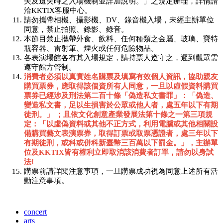
失及遺失時之入場機制並詳加說明。」之規定辦理，詳情請
洽KKTIX客服中心。
請勿攜帶相機、攝影機、DV、錄音機入場，未經主辦單位
同意，禁止拍照、錄影、錄音。
本節目禁止攜帶外食、飲料、任何種類之金屬、玻璃、寶特
瓶容器、雷射筆、煙火或任何危險物品。
各表演場館各有其入場規定，請持票人遵守之，遲到觀眾需
遵守館方管制。
消費者必須以真實姓名購票及填寫有效個人資訊，協助親友
購買票券，應取得該個資所有人同意，一旦以虛假資料購買
票券已經涉及刑法第二百十條「偽造私文書罪」：「偽造、
變造私文書，足以生損害於公眾或他人者，處五年以下有期
徒刑。」
；且依文化創意產業發展法第十條之一第三項規
定：「以虛偽資料或其他不正方式，利用電腦或其他相關設
備購買藝文表演票券，取得訂票或取票憑證者，處三年以下
有期徒刑，或科或併科新臺幣三百萬以下罰金。」，主辦單
位及
KKTIX
皆有權利立即取消該消費者訂單，請勿以身試
法
!
購票前請詳閱注意事項，一旦購票成功視為同意上述所有活
動注意事項。
concert
arts