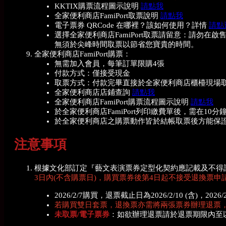
KKTIX購票流程圖示說明
請點我
全家便利商店FamiPort取票說明
請點我
電子票券 QRCode 在哪裡？該如何使用？詳情
請點
選擇全家便利商店FamiPort取票請留意：請
無須於尖峰時間取票以節省您寶貴的時間。
全家便利商店FamiPort購票：
無需加入會員，每筆訂單限購4張
付款方式：僅接受現金
取票方式：付款完畢直接於全家便利商店櫃檯現場
全家便利商店店鋪查詢
請點我
全家便利商店FamiPort購票流程圖示說明
請點我
於全家便利商店FamiPort列印繳費單後，需在
於全家便利商店之購票動作皆於結帳取票後方能保
注意事項
根據文化部訂定『藝文表演票券定型化契約應記載及不得
3日內(不含購票日)，購買票券後第4日起不接受退換票申
2026/2/7購買，退票截止日為2026/2/10 (含)，202
若購買雙日套票，退換票亦需將兩張票券辦理退票
未取票/電子票券
：如欲辦理退票請於退票期限內至