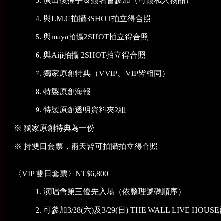
3. 演出後握手＆簽名會參加（可簽私人物品）
4. 與LM.C拍攝3SHOT拍立得合照
5. 與maya拍攝2SHOT拍立得合照
6. 與Aiji拍攝 2SHOT拍立得合照
7. 獨家原創特典（VVIP、VIP皆相同）
8. 特製原創海報
9. 特製原創透明資料夾2組
※ 獨家原創特典為一份
※ 持雙日套票，兩天皆可拍攝拍立得合照
〈VIP 雙日套票〉
NT$6,800
1. 演唱會第三優先入場（依整理號碼順序）
2. 可參加3/28(六)及3/29(日) THE WALL LIVE HO