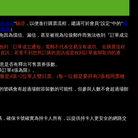
件地址
"
驗證
，以便進行購票流程，建議可於會員"設定"中的"
報
請點我
）
，以免因為擋信、漏信，甚至被視為垃圾郵件而無法收到『訂單成立
收到「訂單成立通知」電郵不代表交易沒有成功。 在購票流程
的資訊；若查不到您所訂購的資訊或是收到訂單逾期取消的通
留意是否有釋出可售票券張數。
筆訂單4張為限）。
是4張=2位單人雙日票。(
每一位都是要持有2張相同票種
的號碼會有超過場館容留數的可能性，但參與人數不會超過場館
證碼，確保卡號確實為持卡人所有，以提供持卡人更安全的網路交