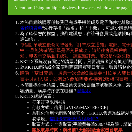
Attention: Using multiple devices, browsers, windows, or pages w
本節目網站購票僅接受已完成手機號碼及電子郵件地址驗
名預填資料
"先行存檔「姓名」和「手機」，可減少購票
為了確保您的權益，強烈建議您，在註冊會員或是結帳時填寫
通知信』。
每個訂單成立後會向您發出「訂單成立通知」電郵。電子
中 一旦無法確認訂單是否交易成功，請前往會員帳戶的「
知，即表示交易並未成功，請重新訂票。若您是付款失敗
KKTIX系統沒有固定的清票時間，只要消費者沒有於期
於KKTIX網站或全家便利商店購買雙日套
票，張數請務必
購買「雙日套票」購票一次會給2張票券=1位單人雙日
票券才能入場，如有2位參加需要各持有2張相同票種，
本節目採全場站席，演出當天需依票面序號整隊入場，若
容納量。購票時序號在哪裡？
請點我
KKTIX網站購票：
每筆訂單限購4張
付款方式：信用卡(VISA/MASTER/JCB)
為強化信用卡網路付款安全，KKTIX售票系統網
易環境。
信用卡3D驗證流程為何？
取票方式：全家取票(手續費每筆$30/4張為限，請
開放取票時間：演出前7天起開放全家機台取票