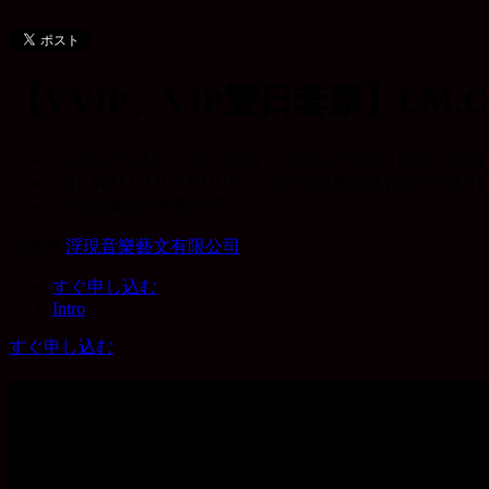
【VVIP、VIP雙日套票】LM.C Club
2026/03/28(土) 19:00(+0800)
~
2026/03/29(日) 18:00(+0800)
THE WALL LIVE HOUSE / 台北市羅斯福路四段200號B1
浮現音樂藝文有限公司
主催者
浮現音樂藝文有限公司
すぐ申し込む
Intro
すぐ申し込む