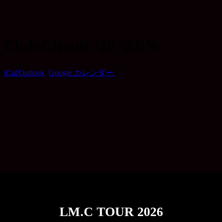
 Circuit ’26 -ZEN-
(
iCal/Outlook
,
Google カレンダー
)
LM.C TOUR 2026