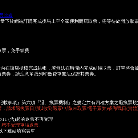
選此處
勿在啟售當下於網站訂購完成後馬上至全家便利商店取票，需等待於開放
取票，免手續費
10分鐘內在該店櫃檯完成結帳，若無法在時間內完成結帳取票，訂單將
證票券，請注意單憑列印繳費單無法保證其票券。
記載事項』第六項「退、換票機制」之規定共有四種方案之退換票規
請，
請求退換票日期以收到退票申請(未取票/電子票券)或郵戳日(實體
6/2/11 (含)起的退票不再受理
，恕不受理單張退票。
以下連結填寫表單