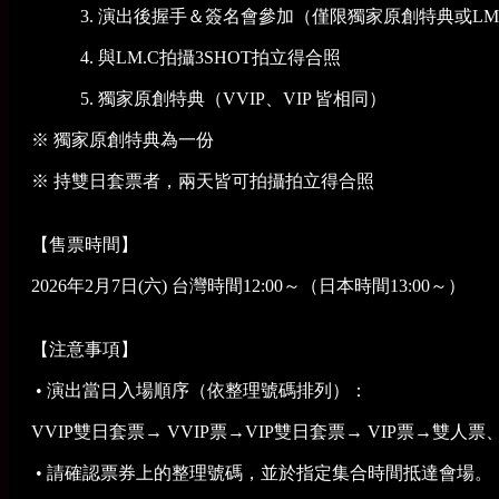
3. 演出後握手＆簽名會參加（僅限獨家原創特典或LM
4. 與LM.C拍攝3SHOT拍立得合照
5. 獨家原創特典（VVIP、VIP 皆相同）
※ 獨家原創特典為一份
※ 持雙日套票者，兩天皆可拍攝拍立得合照
【售票時間】
2026年2月7日(六) 台灣時間12:00～（日本時間13:00～）
【注意事項】
• 演出當日入場順序（依整理號碼排列）：
VVIP雙日套票→ VVIP票→VIP雙日套票→ VIP票→雙
• 請確認票券上的整理號碼，並於指定集合時間抵達會場。