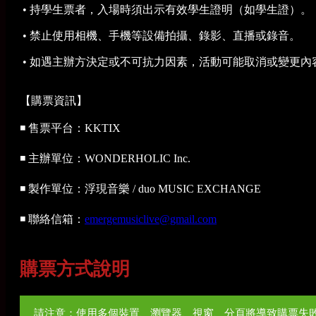
• 持學生票者，入場時須出示有效學生證明（如學生證）。
• 禁止使用相機、手機等設備拍攝、錄影、直播或錄音。
• 如遇主辦方決定或不可抗力因素，活動可能取消或變更內
【購票資訊】
◾ 售票平台：KKTIX
◾ 主辦單位：WONDERHOLIC Inc.
◾ 製作單位：浮現音樂 / duo MUSIC EXCHANGE
◾ 聯絡信箱：
emergemusiclive@gmail.com
購票方式說明
請注意：使用多個裝置、瀏覽器、視窗、分頁將導致購票失