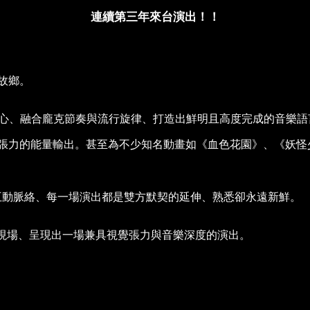
連續第三年來台演出！！
故鄉。
滾為核心、融合龐克節奏與流行旋律、打造出鮮明且高度完成的音樂
的能量輸出。甚至為不少知名動畫如《血色花園》、《妖怪少爺千年
的互動脈絡、每一場演出都是雙方默契的延伸、熟悉卻永遠新鮮。
搖滾現場、呈現出一場兼具視覺張力與音樂深度的演出。