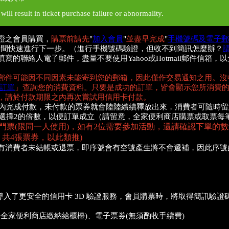
ill result in ticket purchase failure or abnormality.
證之會員購買，
購票前請先
"
加入會員
"
並盡早完成
"
手機號碼及電子郵
時間快速進行下一步。（進行手機號碼驗證，但收不到簡訊怎麼辦？
的聯絡人電子郵件，盡量不要使用Yahoo或Hotmail郵件信箱
郵件可能因不同因素未能寄到您的郵箱，因此僅作交易通知之用。沒
訂單
」查詢您的消費資料。只要是成功的訂單，皆會顯示您所消費
，請於付款期限之內再次嘗試用信用卡付款。
限內完成付款，未付款的票券就會陸陸續續釋放出來，消費者可隨時
選擇2的倍數，以便訂單成立（請留意，全家便利商店購票或取票每
門票(限同一人使用)，如有2位需要參加活動，還請確認下單的數量
共4張票券，以此類推)
有消費者未結帳或退票，即序號會有空號產生將不會遞補，因此序號
站導入了更安全的信用卡 3D 驗證服務，會員購票時，將取得簡訊驗
於全家便利商店繳納給櫃檯)、電子票券(無須酌收手續費)