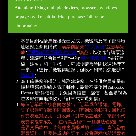
Attention: Using multiple devices, browsers, windows,
or pages will result in ticket purchase failure or
abnormality.
本節目網站購票僅接受已完成手機號碼及電子郵件地
址驗證之會員購買，
購票前請先
"
加入會員
"
並盡早完
成
"
手機號碼及電子郵件地址
"
驗證
，以便進行購票流
程，建議可於會員"設定"中的"
報名預填資料
"先行存
檔「姓名」和「手機」，可減少購票時間快速進行下
一步。（進行手機號碼驗證，但收不到簡訊怎麼辦？
請點我
）
為了確保您的權益，強烈建議您，在註冊會員或是結
帳時填寫的聯絡人電子郵件，盡量不要使用Yahoo或
Hotmail郵件信箱，以免因為擋信、漏信，甚至被視為
垃圾郵件而無法收到『訂單成立通知信』。
每個訂單成立後會向您發出「訂單成立通知」電郵。
電子郵件可能因不同因素未能寄到您的郵箱，因此僅
作交易通知之用。沒收到「訂單成立通知」電郵不代
表交易沒有成功。 在購票流程中 一旦無法確認訂單
是否交易成功，請前往會員帳戶的「
訂單
」查詢您的
消費資料。只要是成功的訂單，皆會顯示您所消費的