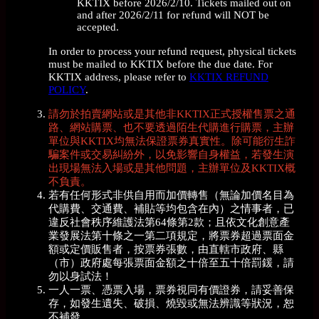
KKTIX before 2026/2/10. Tickets mailed out on
and after 2026/2/11 for refund will NOT be
accepted.
In order to process your refund request, physical tickets
must be mailed to KKTIX before the due date. For
KKTIX address, please refer to
KKTIX REFUND
POLICY
.
請勿於拍賣網站或是其他非KKTIX正式授權售票之通
路、網站購票、也不要透過陌生代購進行購票，主辦
單位與KKTIX均無法保證票券真實性。除可能衍生詐
騙案件或交易糾紛外，以免影響自身權益，若發生演
出現場無法入場或是其他問題，主辦單位及KKTIX概
不負責。
若有任何形式非供自用而加價轉售（無論加價名目為
代購費、交通費、補貼等均包含在內）之情事者，已
違反社會秩序維護法第64條第2款；且依文化創意產
業發展法第十條之一第二項規定，將票券超過票面金
額或定價販售者，按票券張數，由直轄市政府、縣
（市）政府處每張票面金額之十倍至五十倍罰鍰，請
勿以身試法！
一人一票、憑票入場，票券視同有價證券，請妥善保
存，如發生遺失、破損、燒毀或無法辨識等狀況，恕
不補發。