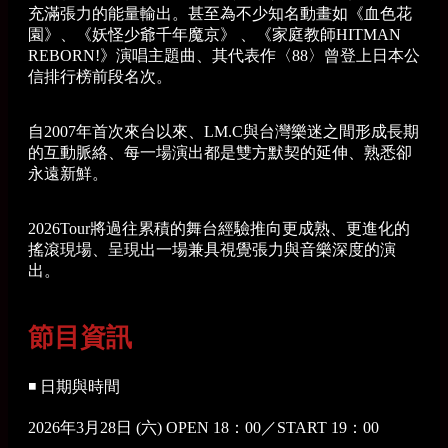
充滿張力的能量輸出。甚至為不少知名動畫如《血色花
園》、《妖怪少爺千年魔京》 、《家庭教師HITMAN
REBORN!》演唱主題曲、其代表作〈88〉曾登上日本公
信排行榜前段名次。
自2007年首次來台以來、LM.C與台灣樂迷之間形成長期
的互動脈絡、每一場演出都是雙方默契的延伸、熟悉卻
永遠新鮮。
2026Tour將過往累積的舞台經驗推向更成熟、更進化的
搖滾現場、呈現出一場兼具視覺張力與音樂深度的演
出。
節目資訊
◾ 日期與時間
2026年3月28日 (六) OPEN 18：00／START 19：00