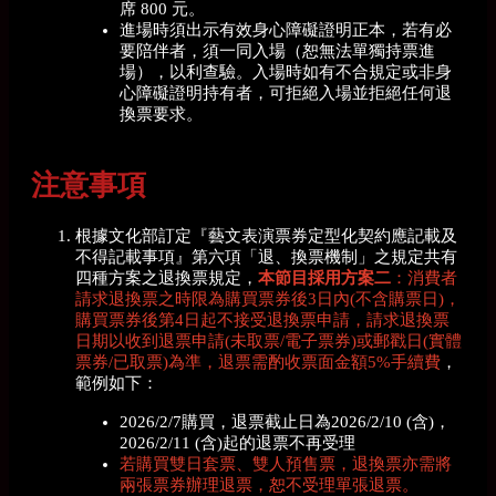
席 800 元。
進場時須出示有效身心障礙證明正本，若有必
要陪伴者，須一同入場（恕無法單獨持票進
場），以利查驗。入場時如有不合規定或非身
心障礙證明持有者，可拒絕入場並拒絕任何退
換票要求。
注意事項
根據文化部訂定『藝文表演票券定型化契約應記載及
不得記載事項』第六項「退、換票機制」之規定共有
四種方案之退換票規定，
本節目採用方案二
：消費者
請求退換票之時限為購買票券後3日內(不含購票日)，
購買票券後第4日起不接受退換票申請，
請求退換票
日期以收到退票申請(未取票/電子票券)或郵戳日(實體
票券/已取票)為準，退票需酌收票面金額5%手續費
，
範例如下：
2026/2/7購買，退票截止日為2026/2/10 (含)，
2026/2/11 (含)起的退票不再受理
若購買雙日套票、雙人預售票，退換票亦需將
兩張票券辦理退票，恕不受理單張退票。