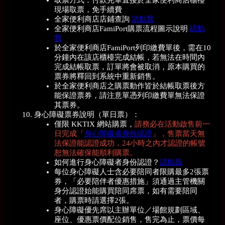
現場取票，免手續費
全家便利商店店鋪查詢
請點我
全家便利商店FamiPort購票流程圖示說明
請點
我
於全家便利商店FamiPort列印繳費單後，需在10
分鐘內在該店櫃檯完成結帳，若無法在時間內
完成結帳取票，訂單將會被取消，原本購買的
票券將釋回到系統中重新銷售。
於全家便利商店之購票動作皆於結帳取票後方
能保證票券，請注意單憑列印繳費單無法保證
其票券。
身心障礙票券說明（單日票）：
僅限 KKTIX 網站購票，
請務必在活動啟售前一
日完成「
身心障礙者身份認證
」，售票當天無
法保證能認證成功，24小時之內才認證的帳號
恕無法確保能順利購票。
如何進行身心障礙者身份認證？
請點我
每位身心障礙人士含必要陪同者限購最多2張票
券，「必要陪伴者優惠措施」須通過主管機關
身分認證始能購買陪同席票，如有需要陪同
者，購票時請選擇2張。
身心障礙優先席以主辦單位／場館規劃區域、
座位、優惠票價配位銷售，售完為止
，票價每