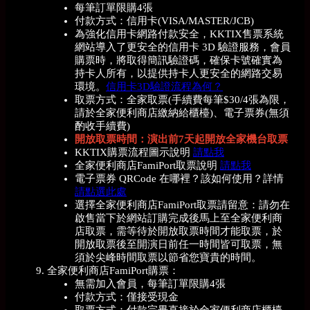
每筆訂單限購4張
付款方式：信用卡(VISA/MASTER/JCB)
為強化信用卡網路付款安全，KKTIX售票系統
網站導入了更安全的信用卡 3D 驗證服務，會員
購票時，將取得簡訊驗證碼，確保卡號確實為
持卡人所有，以提供持卡人更安全的網路交易
環境。
信用卡3D驗證流程為何？
取票方式：全家取票(手續費每筆$30/4張為限，
請於全家便利商店繳納給櫃檯)、電子票券(無須
酌收手續費)
開放取票時間：演出前7天起開放全家機台取票
KKTIX購票流程圖示說明
請點我
全家便利商店FamiPort取票說明
請點我
電子票券 QRCode 在哪裡？該如何使用？詳情
請點選此處
選擇全家便利商店FamiPort取票請留意：請勿在
啟售當下於網站訂購完成後馬上至全家便利商
店取票，需等待於開放取票時間才能取票，於
開放取票後至開演日前任一時間皆可取票，無
須於尖峰時間取票以節省您寶貴的時間。
全家便利商店FamiPort購票：
無需加入會員，每筆訂單限購4張
付款方式：僅接受現金
取票方式：付款完畢直接於全家便利商店櫃檯