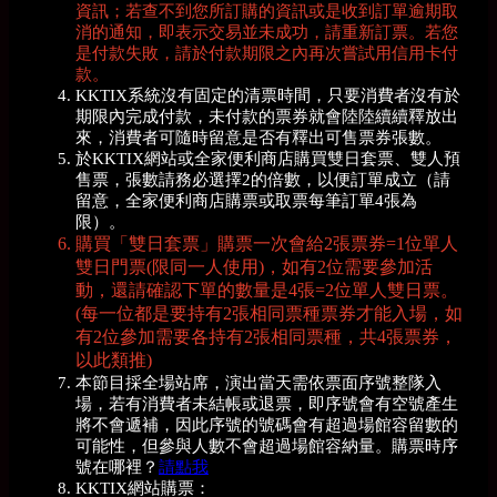
資訊；若查不到您所訂購的資訊或是收到訂單逾期取
消的通知，即表示交易並未成功，請重新訂票。若您
是付款失敗，請於付款期限之內再次嘗試用信用卡付
款。
KKTIX系統沒有固定的清票時間，只要消費者沒有於
期限內完成付款，未付款的票券就會陸陸續續釋放出
來，消費者可隨時留意是否有釋出可售票券張數。
於KKTIX網站或全家便利商店購買雙日套票、雙人預
售票，張數請務必選擇2的倍數，以便訂單成立（請
留意，全家便利商店購票或取票每筆訂單4張為
限）。
購買「雙日套票」購票一次會給2張票券=1位單人
雙日門票(限同一人使用)，如有2位需要參加活
動，還請確認下單的數量是4張=2位單人雙日票。
(
每一位都是要持有2張相同票種票券才能入場，如
有2位參加需要各持有2張相同票種，共4張票券，
以此類推)
本節目採全場站席，演出當天需依票面序號整隊入
場，若有消費者未結帳或退票，即序號會有空號產生
將不會遞補，因此序號的號碼會有超過場館容留數的
可能性，但參與人數不會超過場館容納量。購票時序
號在哪裡？
請點我
KKTIX網站購票：