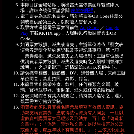
本節目採全場站席，演出當天需依票面序號整隊入
場，詳細序號位置請參閱
序號在哪裡
。
電子票券為無記名票券，請勿將票券QR Code任意公
開或提供給第三人，以防遭人冒領入場。
取票方式選擇電子票券可前往
App Store
／
Google
Play
下載KKTIX app，入場時以行動裝置秀出QR
Code。
如遇票券毀損、滅失或遺失，主辦單位將依「藝文表
演票券定型化契約應記載及不得記載事項」第七項
「票券毀損、滅失及遺失之入場機制：主辦單位應提
供消費者票券毀損、滅失及遺失時之入場機制並詳加
說明。」之規定辦理，詳情請洽KKTIX客服中心。
請勿攜帶相機、攝影機、DV、錄音機入場，未經主辦
單位同意，禁止拍照、錄影、錄音。
本節目禁止攜帶外食、飲料、任何種類之金屬、玻
璃、寶特瓶容器、雷射筆、煙火或任何危險物品。
各表演場館各有其入場規定，請持票人遵守之，遲到
觀眾需遵守館方管制。
消費者必須以真實姓名購票及填寫有效個人資訊，協
助親友購買票券，應取得該個資所有人同意，一旦以
虛假資料購買票券已經涉及刑法第二百十條「偽造私
文書罪」：「偽造、變造私文書，足以生損害於公眾
或他人者，處五年以下有期徒刑。」 ；且依文化創意