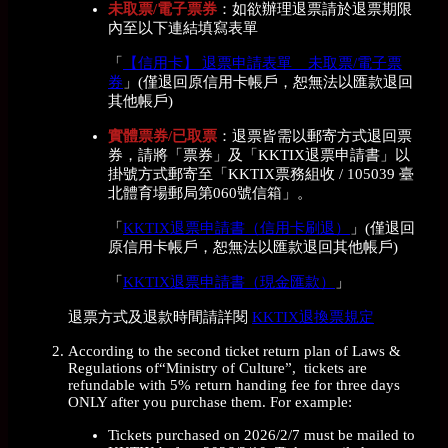
未取票/電子票券
：如欲辦理退票請於退票期限
內至以下連結填寫表單
「
【信用卡】 退票申請表單 _ 未取票/電子票
券
」(僅退回原信用卡帳戶，恕無法以匯款退回
其他帳戶)
實體票券/已取票
：退票皆需以郵寄方式退回票
券，請將「票券」及「KKTIX退票申請書」以
掛號方式郵寄至「KKTIX票務組收 / 105039 臺
北體育場郵局第060號信箱」。
「
KKTIX退票申請書（信用卡刷退）
」(僅退回
原信用卡帳戶，恕無法以匯款退回其他帳戶)
「
KKTIX退票申請書（現金匯款）
」
退票方式及退款時間請詳閱
KKTIX退換票規定
According to the second ticket return plan of Laws &
Regulations of“Ministry of Culture”, tickets are
refundable with 5% return handing fee for three days
ONLY after you purchase them. For example:
Tickets purchased on 2026/2/7 must be mailed to