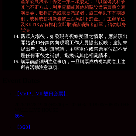
產業發展法第十條之一第三項規定：「以虛偽資料或
其他不正方式，利用電腦或其他相關設備購買藝文表
演票券，取得訂票或取票憑證者，處三年以下有期徒
刑，或科或併科新臺幣三百萬以下罰金。」主辦單位
及KKTIX皆有權利立即取消該消費者訂單，請勿以身
試法！
觀眾入場後，如發現有視線受阻之情形，應於演出
開始後10分鐘內向現場工作人員提出反映；逾期未
提出者，視同無異議，主辦單位或售票單位恕不受
理任何事後之補償、退換或其他相關請求。
購票前請詳閱注意事項，一旦購票成功視為同意上述
所有活動注意事項。
Event Dates
【VVIP、VIP雙日套票】
2026/03/28 19:00(+0800)
~
2026/03/29 18:00(+0800)
THE
WALL LIVE HOUSE
次へ
【3/28】