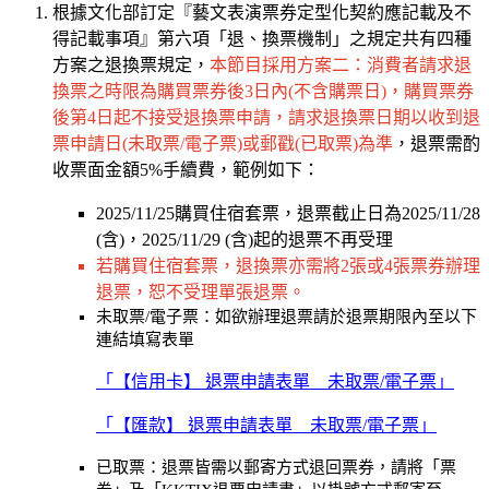
根據文化部訂定『藝文表演票券定型化契約應記載及不
得記載事項』第六項「退、換票機制」之規定共有四種
方案之退換票規定，
本節目採用方案二：消費者請求退
換票之時限為購買票券後3日內(不含購票日)，購買票券
後第4日起不接受退換票申請，請求退換票日期以收到退
票申請日(未取票/電子票)或郵戳(已取票)為準
，退票需酌
收票面金額5%手續費，範例如下：
2025/11/25購買住宿套票，退票截止日為2025/11/28
(含)，2025/11/29 (含)起的退票不再受理
若購買住宿套票，退換票亦需將2張或4張票券辦理
退票，恕不受理單張退票。
未取票/電子票：如欲辦理退票請於退票期限內至以下
連結填寫表單
「【信用卡】 退票申請表單 _ 未取票/電子票」
「【匯款】 退票申請表單 _ 未取票/電子票」
已取票：退票皆需以郵寄方式退回票券，請將「票