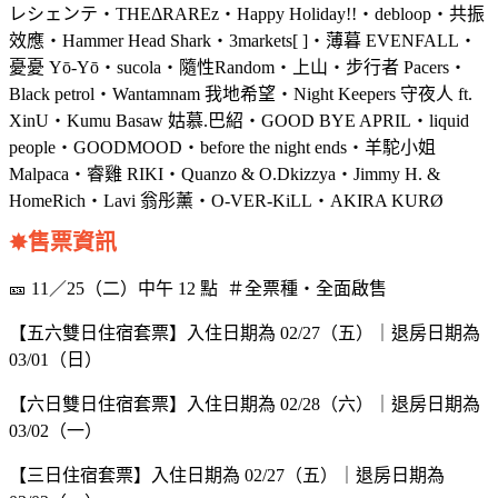
レシェンテ・THEΔRAREz・Happy Holiday!!・debloop・共振
效應・Hammer Head Shark・3markets[ ]・薄暮 EVENFALL・
憂憂 Yō-Yō・sucola・隨性Random・上山・步行者 Pacers・
Black petrol・Wantamnam 我地希望・Night Keepers 守夜人 ft.
XinU・Kumu Basaw 姑慕.巴紹・GOOD BYE APRIL・liquid
people・GOODMOOD・before the night ends・羊駝小姐
Malpaca・睿雞 RIKI・Quanzo & O.Dkizzya・Jimmy H. &
HomeRich・Lavi 翁彤薰・O-VER-KiLL・AKIRA KURØ
✸售票資訊
🎫 11／25（二）中午 12 點 ＃全票種・全面啟售
【五六雙日住宿套票】入住日期為 02/27（五）｜退房日期為
03/01（日）
【六日雙日住宿套票】入住日期為 02/28（六）｜退房日期為
03/02（一）
【三日住宿套票】入住日期為 02/27（五）｜退房日期為