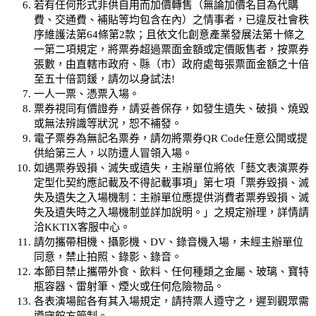
若有任何形式非供自用而加價轉售（無論加價名目為代購
費、交通費、補貼等均包含在內）之情事者，已違反社會秩
序維護法第64條第2款；且依文化創意產業發展法第十條之
一第二項規定，將票券超過票面金額或定價販售者，按票券
張數，由直轄市政府、縣（市）政府處每張票面金額之十倍
至五十倍罰鍰，請勿以身試法!
一人一票、憑票入場。
票券視同有價證券，請妥善保存，如發生遺失、破損、燒毀
或無法辨識等狀況，恕不補發。
電子票券為無記名票券，請勿將票券QR Code任意公開或提
供給第三人，以防遭人冒領入場。
如遇票券毀損、滅失或遺失，主辦單位將依「藝文表演票券
定型化契約應記載及不得記載事項」第七項「票券毀損、滅
失及遺失之入場機制：主辦單位應提供消費者票券毀損、滅
失及遺失時之入場機制並詳加說明。」之規定辦理，詳情請
洽KKTIX客服中心。
請勿攜帶相機、攝影機、DV、錄音機入場，未經主辦單位
同意，禁止拍照、錄影、錄音。
本節目禁止攜帶外食、飲料、任何種類之金屬、玻璃、寶特
瓶容器、雷射筆、煙火或任何危險物品。
各表演場館各有其入場規定，請持票人遵守之，遲到觀眾需