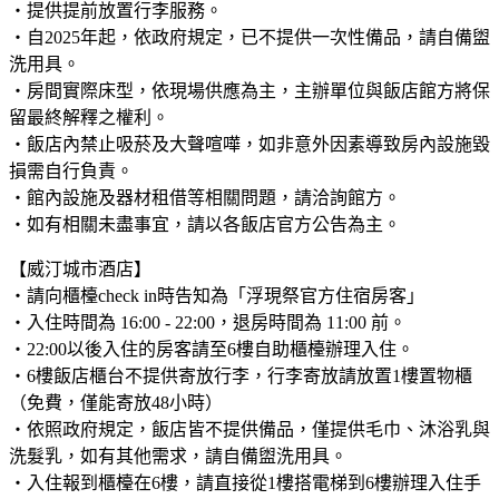
・提供提前放置行李服務。
・自2025年起，依政府規定，已不提供一次性備品，請自備盥
洗用具。
・房間實際床型，依現場供應為主，主辦單位與飯店館方將保
留最終解釋之權利。
・飯店內禁止吸菸及大聲喧嘩，如非意外因素導致房內設施毀
損需自行負責。
・館內設施及器材租借等相關問題，請洽詢館方。
・如有相關未盡事宜，請以各飯店官方公告為主。
【威汀城市酒店】
・請向櫃檯check in時告知為「浮現祭官方住宿房客」
・入住時間為 16:00 - 22:00，退房時間為 11:00 前。
・22:00以後入住的房客請至6樓自助櫃檯辦理入住。
・6樓飯店櫃台不提供寄放行李，行李寄放請放置1樓置物櫃
（免費，僅能寄放48小時）
・依照政府規定，飯店皆不提供備品，僅提供毛巾、沐浴乳與
洗髮乳，如有其他需求，請自備盥洗用具。
・入住報到櫃檯在6樓，請直接從1樓搭電梯到6樓辦理入住手