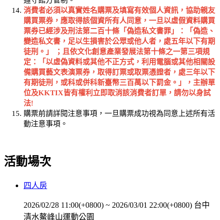
遵守館方管制。
消費者必須以真實姓名購票及填寫有效個人資訊，協助親友
購買票券，應取得該個資所有人同意，一旦以虛假資料購買
票券已經涉及刑法第二百十條「偽造私文書罪」：「偽造、
變造私文書，足以生損害於公眾或他人者，處五年以下有期
徒刑。」
；且依文化創意產業發展法第十條之一第三項規
定：「以虛偽資料或其他不正方式，利用電腦或其他相關設
備購買藝文表演票券，取得訂票或取票憑證者，處三年以下
有期徒刑，或科或併科新臺幣三百萬以下罰金。」，主辦單
位及
KKTIX
皆有權利立即取消該消費者訂單，請勿以身試
法
!
購票前請詳閱注意事項，一旦購票成功視為同意上述所有活
動注意事項。
活動場次
四人房
2026/02/28 11:00(+0800)
~
2026/03/01 22:00(+0800)
台中
清水鰲峰山運動公園