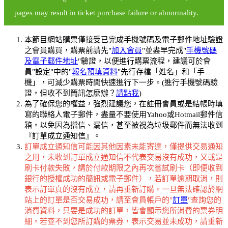
pages may result in ticket purchase failure or abnormality.
本節目網站購票僅接受已完成手機號碼及電子郵件地址驗證
之會員購買，購票前請先"
加入會員
"並盡早完成"
手機號碼
及電子郵件地址
"驗證，以便進行購票流程，建議可於會
員"設定"中的"
報名預填資料
"先行存檔「姓名」和「手
機」，可減少購票時間快速進行下一步。(進行手機號碼驗
證，但收不到簡訊怎麼辦？
請點我
)
為了確保您的權益，強烈建議您，在註冊會員或是結帳時填
寫的聯絡人電子郵件，盡量不要使用Yahoo或Hotmail郵件信
箱，以免因為擋信、漏信，甚至被視為垃圾郵件而無法收到
『訂單成立通知信』。
訂單成立通知信可能因其他因素未能寄達，僅提供交易通知
之用，未收到訂單成立通知信不代表交易沒有成功，又或是
刷卡付款失敗，請於付款期限之內再次嘗試刷卡（即便收到
銀行的授權成功的簡訊或電子郵件），若訂單逾期取消，則
表示訂單真的沒有成立，請再重新訂購。一旦無法確認於網
站上的訂單是否交易成功，請至會員帳戶的"
訂單
"查詢您的
消費資料，只要是成功的訂單，皆會顯示您所消費的票券明
細，若查不到您所訂購的票券，表示交易並未成功，請重新