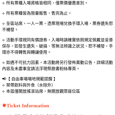
⟣ 所有票種入場資格皆相同，僅票價優惠差別。
⟣ 所有票種皆為限量販售，售完為止。
⟣ 全區站席，一人一票，憑票現場兌換手環入場，票券遺失恕
不補發。
⟣ 活動手環視同有價證券，入場時請確實依照規定佩戴並妥善
保存，如發生遺失、破損、等無法辨識之狀況，恕不補發，手
環亦不得轉售與轉讓使用。
⟣ 如遇不可抗力因素，本活動將另行發佈異動公告，詳細活動
內容及未盡事宜請洽浮現祭臉書粉絲專頁。
📢【 自由車場場地規範提醒 】
⟣ 禁帶飲料與外食（水除外）
⟣ 本屆僅開放搖滾站席，無開放觀眾座位區
✸Ticket Information