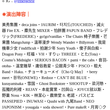
⟣ IG：
@emergefest
✸演出陣容
｜
美秀集團・deca joins・JAURIM・터치드(TOUCHED)・滅火
器 Fire EX.・麋先生 MIXER・怕胖團 PAPUN BAND・フレデ
リック(FREDERIC)・go!go!vanillas・The Chairs 椅子樂團・芒
果醬 MangoJump・溫蒂漫步 Wendy Wander × Billyrrom・我是
機車少女 I’mdifficult・拍謝少年 Sorry Youth・傻子與白痴・
Dragon Pony・旺福・VH・すりぃ THREEE・とた(Tota)・
Cosmo’s Midnight・SERIOUS BACON・pami・the cabs・音羽-
otoha-・溫室雜草・庸俗救星・公館青少年・P!SCO・粗大
Band・Haku.・チョーキューメイ（Cho Q May）・berry
meet・원위(ONEWE)・Redoor・CAN’T BE BLUE・
kurayamisaka・雪国・Ghost Bookstore・SHOOTUP・梁河懸・
孤獨的利裡・REJAY・本能實業・凹與山・JOYCE就以斯・
野巢 Nosu・KIK・林潔心・震樂堂 ft. 老諾・パスピエ
PASSEPIED・INUWASI・Quubi with 九尾Band・NEO
JAPONISM・yosugala・soda shower!・Pure makeR・月宵◇ク