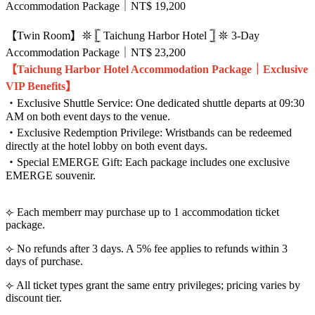
Accommodation Package｜NT$ 19,200
【Twin Room】𖤓 𓊈 Taichung Harbor Hotel 𓊉 𖤓 3-Day
Accommodation Package｜NT$ 23,200
【Taichung Harbor Hotel Accommodation Package｜Exclusive
VIP Benefits】
・Exclusive Shuttle Service: One dedicated shuttle departs at 09:30
AM on both event days to the venue.
・Exclusive Redemption Privilege: Wristbands can be redeemed
directly at the hotel lobby on both event days.
・Special EMERGE Gift: Each package includes one exclusive
EMERGE souvenir.
⟣ Each memberr may purchase up to 1 accommodation ticket
package.
⟣ No refunds after 3 days. A 5% fee applies to refunds within 3
days of purchase.
⟣ All ticket types grant the same entry privileges; pricing varies by
discount tier.