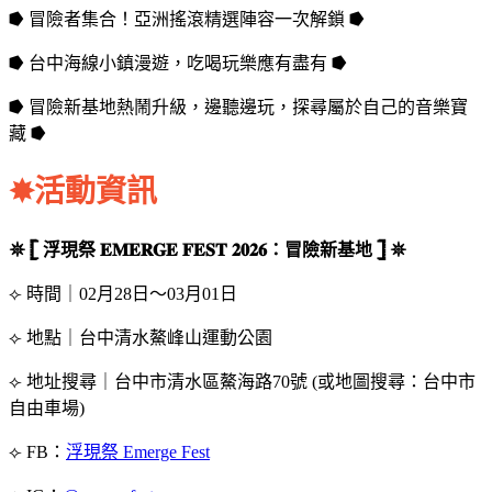
⭓ 冒險者集合！亞洲搖滾精選陣容一次解鎖 ⭓
⭓ 台中海線小鎮漫遊，吃喝玩樂應有盡有 ⭓
⭓ 冒險新基地熱鬧升級，邊聽邊玩，探尋屬於自己的音樂寶
藏 ⭓
✸活動資訊
𖤓 𓊈 浮現祭 𝐄𝐌𝐄𝐑𝐆𝐄 𝐅𝐄𝐒𝐓 𝟐𝟎𝟐𝟔：冒險新基地 𓊉 𖤓
⟣ 時間｜02月28日～03月01日
⟣ 地點｜台中清水鰲峰山運動公園
⟣ 地址搜尋｜台中市清水區鰲海路70號 (或地圖搜尋：台中市
自由車場)
⟣ FB：
浮現祭 Emerge Fest