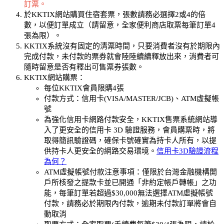
訂票。
於KKTIX網站購買住宿套票，張數請務必選擇2或4的倍
數，以便訂單成立（請留意，全家便利商店取票每筆訂單4
張為限）。
KKTIX系統沒有固定的清票時間，只要消費者沒有於期限內
完成付款，未付款的票券就會陸陸續續釋放出來，消費者可
隨時留意是否有釋出可售票券張數。
KKTIX網站購票：
每位KKTIX會員限購4張
付款方式：信用卡(VISA/MASTER/JCB)、ATM虛擬帳
號
為強化信用卡網路付款安全，KKTIX售票系統網站導
入了更安全的信用卡 3D 驗證服務，會員購票時，將
取得簡訊驗證碼，確保卡號確實為持卡人所有，以提
供持卡人更安全的網路交易環境。
信用卡3D驗證流程
為何？
ATM虛擬帳號付款注意事項：僅限於台灣金融機構開
戶所核發之提款卡並已開通「非約定帳戶轉帳」之功
能，每筆訂單若超過$30,000無法選擇ATM虛擬帳號
付款，請務必於期限內付款，逾期未付款訂單將會自
動取消