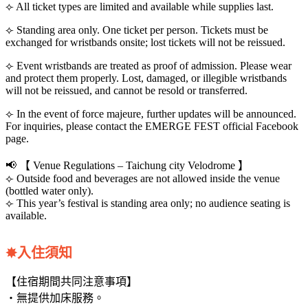
⟣ All ticket types are limited and available while supplies last.
⟣ Standing area only. One ticket per person. Tickets must be
exchanged for wristbands onsite; lost tickets will not be reissued.
⟣ Event wristbands are treated as proof of admission. Please wear
and protect them properly. Lost, damaged, or illegible wristbands
will not be reissued, and cannot be resold or transferred.
⟣ In the event of force majeure, further updates will be announced.
For inquiries, please contact the EMERGE FEST official Facebook
page.
📢 【 Venue Regulations – Taichung city Velodrome 】
⟣ Outside food and beverages are not allowed inside the venue
(bottled water only).
⟣ This year’s festival is standing area only; no audience seating is
available.
✸入住須知
【住宿期間共同注意事項】
・無提供加床服務。