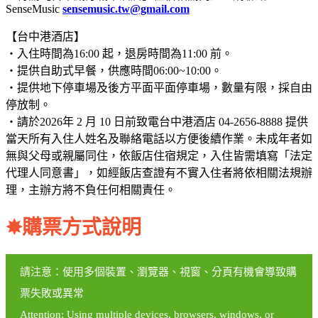
SenseMusic
sensemusic.tw@gmail.com
【台中港酒店】
・入住時間為16:00 起，退房時間為11:00 前。
・提供自助式早餐，供應時間06:00~10:00。
・提供地下停車場及後方平面平面停車場，數量有限，採自由
停放制。
・請於2026年 2 月 10 日前致電台中港酒店 04-2656-8888 提供
當天所有入住人姓名及聯絡電話以方便後續作業。未成年者如
無與父母或親屬同住，依飯店住宿規定，入住皆需填寫「法定
代理人同意書」，如經飯店查證有不實入住者將依相關法規辦
理，主辦方將不負任何相關責任。
✸
購票方式說明
請注意：使用多個裝置、瀏覽器、視窗、分頁有機會導致購
票失敗或異常
Attention: Using multiple devices, browsers, windows, or