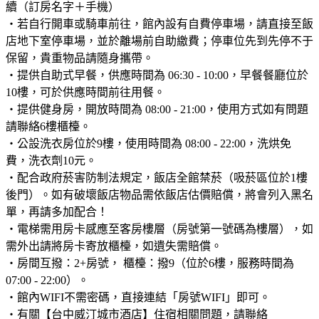
續（訂房名字＋手機）
・若自行開車或騎車前往，館內設有自費停車場，請直接至飯
店地下室停車場，並於離場前自助繳費；停車位先到先停不于
保留，貴重物品請隨身攜帶。
・提供自助式早餐，供應時間為 06:30 - 10:00，早餐餐廳位於
10樓，可於供應時間前往用餐。
・提供健身房，開放時間為 08:00 - 21:00，使用方式如有問題
請聯絡6樓櫃檯。
・公設洗衣房位於9樓，使用時間為 08:00 - 22:00，洗烘免
費，洗衣劑10元。
・配合政府菸害防制法規定，飯店全館禁菸（吸菸區位於1樓
後門）。如有破壞飯店物品需依飯店估價賠償，將會列入黑名
單，再請多加配合！
・電梯需用房卡感應至客房樓層（房號第一號碼為樓層），如
需外出請將房卡寄放櫃檯，如遺失需賠償。
・房間互撥：2+房號， 櫃檯：撥9（位於6樓，服務時間為
07:00 - 22:00）。
・館內WIFI不需密碼，直接連結「房號WIFI」即可。
・有關【台中威汀城市酒店】住宿相關問題，請聯絡