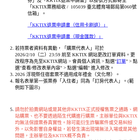
券」及「KKTIX退票申請書」
以掛號方式郵寄至
「KKTIX票務組收 / 105039 臺北體育場郵局第060號
信箱」。
「KKTIX退票申請書（信用卡刷退）」
「KKTIX退票申請書（現金匯款）」
若持票者資料有異動，「購票代表人」可於
2026/2/10（二）23:59 前至 KKTIX 網站更改訂單資料。更
改程序為先至KKTIX網站 > 會員個人資訊 > 點選"
訂單
" > 點
選"查看/修改表單內容" > 點選"編輯" 進入修改。
2026 浮現祭住宿套票不適用成年禮金（文化幣）。
報名表單第一張票券「入住者」同為「訂房代表人」。(範
例如下圖示)
請勿於拍賣網站或是其他非KKTIX正式授權售票之通路、網
站購票、也不要透過陌生代購進行購票，主辦單位與KKTIX
均無法保證票券真實性。除可能衍生詐騙案件或交易糾紛
外，以免影響自身權益，若發生演出現場無法入場或是其他
問題，主辦單位及KKTIX概不負責。