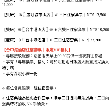
11,000
【雙床】 𖤓 𓊈 威汀城市酒店 𓊉 𖤓 三日住宿套票｜NT$ 13,500
【雙床】𖤓 𓊈 台中港酒店 𓊉 𖤓 五六雙日住宿套票｜NT$ 19,200
【雙床】𖤓 𓊈 台中港酒店 𓊉 𖤓 三日住宿套票｜NT$ 23,200
【台中港酒店住宿套票｜限定VIP福利】
・專屬接駁服務：活動兩天早上09:30提供一班次前往會場
・享有「專屬換票」福利：可於活動兩日飯店大廳直接兌換入
場手環
・享有浮現小禮一份
⟣ 每位會員限購一組住宿套票。
⟣ 住宿票種為優惠合作套票，購票三日後則無法退票，三日內
退票時將酌收 5% 手續費。