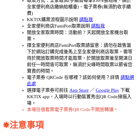
取票方式：全家取票(手續費每筆$30/4張為限，請於
全家便利商店繳納給櫃臺)、電子票券(無須酌收手續
費)
KKTIX購票流程圖示說明
請點我
全家便利商店FamiPort取票說明
請點我
開放全家取票時間：活動前 7 天起開放全家機台取
票。
擇全家便利商店FamiPort取票請留意：請勿在啟售當
下於網站訂購完成後馬上至全家便利商店取票，需等
待於開放取票時間才能取票，於開放取票後至開演日
前任一時間皆可取票，無須於尖峰時間取票以節省您
寶貴的時間。
電子票券 QRCode 在哪裡？該如何使用？詳情
請點選
此處
選擇電子票券可前往
App Store
／
Google Play
下載
KKTIX app，入場時以行動裝置秀出QR Code掃描入
場。
本場住宿套票電子票券QR Code不開放轉讓。
✸
注意事項