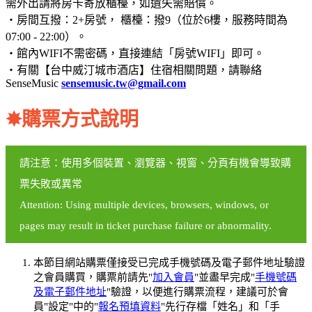
需外出請將房卡寄放櫃檯，如遺失需賠償。
・房間互撥：2+房號， 櫃檯：撥9（位於6樓，服務時間為
07:00 - 22:00）。
・館內WIFI不需密碼，直接連結「房號WIFI」即可。
・有關【台中威汀城市酒店】住宿相關問題，請聯絡
SenseMusic
sensemusic.tw@gmail.com
✸
購票方式說明
請注意：使用多個裝置、瀏覽器、視窗、分頁有機會導致購
票失敗或異常
Attention: Using multiple devices, browsers, windows, or
pages may result in ticket purchase failure or abnormality.
本節目網站購票僅接受已完成手機號碼及電子郵件地址驗證
之會員購買，購票前請先"
加入會員
"並盡早完成"
手機號碼
及電子郵件地址
"驗證，以便進行購票流程，建議可於會
員"設定"中的"
報名預填資料
"先行存檔「姓名」和「手