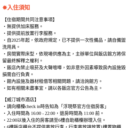
✸入住須知
【住宿期間共同注意事項】
・無提供加床服務。
・提供提前放置行李服務。
・自2025年起，依政府規定，已不提供一次性備品，請自備盥
洗用具。
・房間實際床型，依現場供應為主，主辦單位與飯店館方將保
留最終解釋之權利。
・飯店內禁止吸菸及大聲喧嘩，如非意外因素導致房內設施毀
損需自行負責。
・館內設施及器材租借等相關問題，請洽詢館方。
・如有相關未盡事宜，請以各飯店官方公告為主。
【威汀城市酒店】
・請向櫃檯check in時告知為「浮現祭官方住宿房客」
・入住時間為 16:00 - 22:00，退房時間為 11:00 前。
・22:00以後入住的房客請至6樓自助櫃檯辦理入住。
・6樓飯店櫃台不提供寄放行李，行李寄放請放置1樓置物櫃