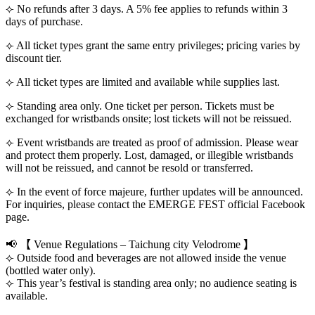
⟣ No refunds after 3 days. A 5% fee applies to refunds within 3
days of purchase.
⟣ All ticket types grant the same entry privileges; pricing varies by
discount tier.
⟣ All ticket types are limited and available while supplies last.
⟣ Standing area only. One ticket per person. Tickets must be
exchanged for wristbands onsite; lost tickets will not be reissued.
⟣ Event wristbands are treated as proof of admission. Please wear
and protect them properly. Lost, damaged, or illegible wristbands
will not be reissued, and cannot be resold or transferred.
⟣ In the event of force majeure, further updates will be announced.
For inquiries, please contact the EMERGE FEST official Facebook
page.
📢 【 Venue Regulations – Taichung city Velodrome 】
⟣ Outside food and beverages are not allowed inside the venue
(bottled water only).
⟣ This year’s festival is standing area only; no audience seating is
available.