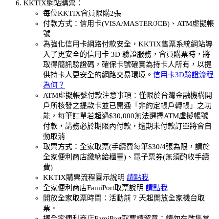
KKTIX網站購票：
每位KKTIX會員限購2張
付款方式：信用卡(VISA/MASTER/JCB)、ATM虛擬帳
號
為強化信用卡網路付款安全，KKTIX售票系統網站導
入了更安全的信用卡 3D 驗證服務，會員購票時，將
取得簡訊驗證碼，確保卡號確實為持卡人所有，以提
供持卡人更安全的網路交易環境。
信用卡3D驗證流程
為何？
ATM虛擬帳號付款注意事項：僅限於台灣金融機構開
戶所核發之提款卡並已開通「非約定帳戶轉帳」之功
能，每筆訂單若超過$30,000無法選擇ATM虛擬帳號
付款，請務必於期限內付款，逾期未付款訂單將會自
動取消
取票方式：全家取票(手續費每筆$30/4張為限，請於
全家便利商店繳納給櫃臺)、電子票券(無須酌收手續
費)
KKTIX購票流程圖示說明
請點我
全家便利商店FamiPort取票說明
請點我
開放全家取票時間：活動前 7 天起開放全家機台取
票。
擇全家便利商店FamiPort取票請留意：請勿在啟售當