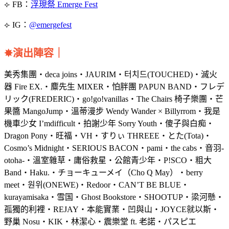
⟣ FB：
浮現祭 Emerge Fest
⟣ IG：
@emergefest
✸演出陣容
｜
美秀集團・deca joins・JAURIM・터치드(TOUCHED)・滅火
器 Fire EX.・麋先生 MIXER・怕胖團 PAPUN BAND・フレデ
リック(FREDERIC)・go!go!vanillas・The Chairs 椅子樂團・芒
果醬 MangoJump・溫蒂漫步 Wendy Wander × Billyrrom・我是
機車少女 I’mdifficult・拍謝少年 Sorry Youth・傻子與白痴・
Dragon Pony・旺福・VH・すりぃ THREEE・とた(Tota)・
Cosmo’s Midnight・SERIOUS BACON・pami・the cabs・音羽-
otoha-・溫室雜草・庸俗救星・公館青少年・P!SCO・粗大
Band・Haku.・チョーキューメイ（Cho Q May）・berry
meet・원위(ONEWE)・Redoor・CAN’T BE BLUE・
kurayamisaka・雪国・Ghost Bookstore・SHOOTUP・梁河懸・
孤獨的利裡・REJAY・本能實業・凹與山・JOYCE就以斯・
野巢 Nosu・KIK・林潔心・震樂堂 ft. 老諾・パスピエ