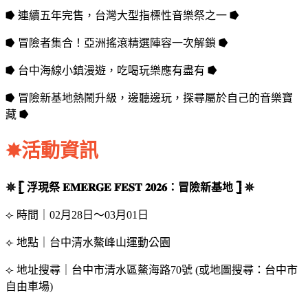
⭓ 連續五年完售，台灣大型指標性音樂祭之一 ⭓
⭓ 冒險者集合！亞洲搖滾精選陣容一次解鎖 ⭓
⭓ 台中海線小鎮漫遊，吃喝玩樂應有盡有 ⭓
⭓ 冒險新基地熱鬧升級，邊聽邊玩，探尋屬於自己的音樂寶
藏 ⭓
✸活動資訊
𖤓 𓊈 浮現祭 𝐄𝐌𝐄𝐑𝐆𝐄 𝐅𝐄𝐒𝐓 𝟐𝟎𝟐𝟔：冒險新基地 𓊉 𖤓
⟣ 時間｜02月28日～03月01日
⟣ 地點｜台中清水鰲峰山運動公園
⟣ 地址搜尋｜台中市清水區鰲海路70號 (或地圖搜尋：台中市
自由車場)