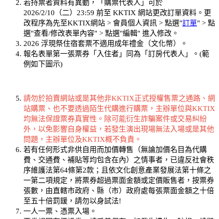
若持票者資料有異動，「購票代表人」可於
2026/2/10（二）23:59 前至 KKTIX 網站更改訂單資料。更
改程序為先至KKTIX網站 > 會員個人資訊 > 點選"
訂單
" > 點
選"查看/修改表單內容" > 點選"編輯" 進入修改。
2026 浮現祭住宿套票不適用成年禮金（文化幣）。
報名表單第一張票券「入住者」同為「訂房代表人」。(範
例如下圖示)
請勿於拍賣網站或是其他非KKTIX正式授權售票之通路、網
站購票、也不要透過陌生代購進行購票，主辦單位與KKTIX
均無法保證票券真實性。除可能衍生詐騙案件或交易糾紛
外，以免影響自身權益，若發生演出現場無法入場或是其他
問題，主辦單位及KKTIX概不負責。
若有任何形式非供自用而加價轉售（無論加價名目為代購
費、交通費、補貼等均包含在內）之情事者，已違反社會秩
序維護法第64條第2款；且依文化創意產業發展法第十條之
一第二項規定，將票券超過票面金額或定價販售者，按票券
張數，由直轄市政府、縣（市）政府處每張票面金額之十倍
至五十倍罰鍰，請勿以身試法!
一人一票、憑票入場。