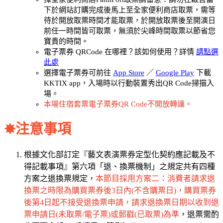
下於網站訂購完成後馬上至全家便利商店取票，需等
待於開放取票時間才能取票，於開放取票後至開演日
前任一時間皆可取票，無須於尖峰時間取票以節省您
寶貴的時間。
電子票券 QRCode 在哪裡？該如何使用？詳情
請點選
此處
選擇電子票券可前往
App Store
／
Google Play
下載
KKTIX app，入場時以行動裝置秀出QR Code掃描入
場。
本場住宿套票電子票券QR Code不開放轉讓。
✸
注意事項
根據文化部訂定『藝文表演票券定型化契約應記載及不
得記載事項』第六項「退、換票機制」之規定共有四種
方案之退換票規定，
本節目採用方案二：消費者請求退
換票之時限為購買票券後3日內(不含購票日)，購買票券
後第4日起不接受退換票申請，請求退換票日期以收到退
票申請日(未取票/電子票)或郵戳(已取票)為準
，退票需酌