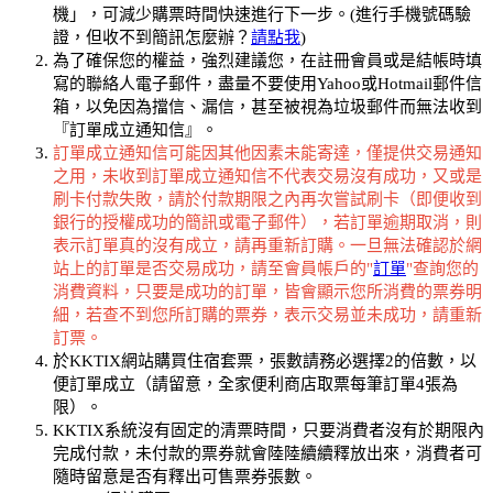
機」，可減少購票時間快速進行下一步。(進行手機號碼驗
證，但收不到簡訊怎麼辦？
請點我
)
為了確保您的權益，強烈建議您，在註冊會員或是結帳時填
寫的聯絡人電子郵件，盡量不要使用Yahoo或Hotmail郵件信
箱，以免因為擋信、漏信，甚至被視為垃圾郵件而無法收到
『訂單成立通知信』。
訂單成立通知信可能因其他因素未能寄達，僅提供交易通知
之用，未收到訂單成立通知信不代表交易沒有成功，又或是
刷卡付款失敗，請於付款期限之內再次嘗試刷卡（即便收到
銀行的授權成功的簡訊或電子郵件），若訂單逾期取消，則
表示訂單真的沒有成立，請再重新訂購。一旦無法確認於網
站上的訂單是否交易成功，請至會員帳戶的"
訂單
"查詢您的
消費資料，只要是成功的訂單，皆會顯示您所消費的票券明
細，若查不到您所訂購的票券，表示交易並未成功，請重新
訂票。
於KKTIX網站購買住宿套票，張數請務必選擇2的倍數，以
便訂單成立（請留意，全家便利商店取票每筆訂單4張為
限）。
KKTIX系統沒有固定的清票時間，只要消費者沒有於期限內
完成付款，未付款的票券就會陸陸續續釋放出來，消費者可
隨時留意是否有釋出可售票券張數。