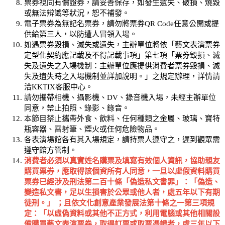
票券視同有價證券，請妥善保存，如發生遺失、破損、燒毀
或無法辨識等狀況，恕不補發。
電子票券為無記名票券，請勿將票券QR Code任意公開或提
供給第三人，以防遭人冒領入場。
如遇票券毀損、滅失或遺失，主辦單位將依「藝文表演票券
定型化契約應記載及不得記載事項」第七項「票券毀損、滅
失及遺失之入場機制：主辦單位應提供消費者票券毀損、滅
失及遺失時之入場機制並詳加說明。」之規定辦理，詳情請
洽KKTIX客服中心。
請勿攜帶相機、攝影機、DV、錄音機入場，未經主辦單位
同意，禁止拍照、錄影、錄音。
本節目禁止攜帶外食、飲料、任何種類之金屬、玻璃、寶特
瓶容器、雷射筆、煙火或任何危險物品。
各表演場館各有其入場規定，請持票人遵守之，遲到觀眾需
遵守館方管制。
消費者必須以真實姓名購票及填寫有效個人資訊，協助親友
購買票券，應取得該個資所有人同意，一旦以虛假資料購買
票券已經涉及刑法第二百十條「偽造私文書罪」：「偽造、
變造私文書，足以生損害於公眾或他人者，處五年以下有期
徒刑。」
；且依文化創意產業發展法第十條之一第三項規
定：「以虛偽資料或其他不正方式，利用電腦或其他相關設
備購買藝文表演票券，取得訂票或取票憑證者，處三年以下