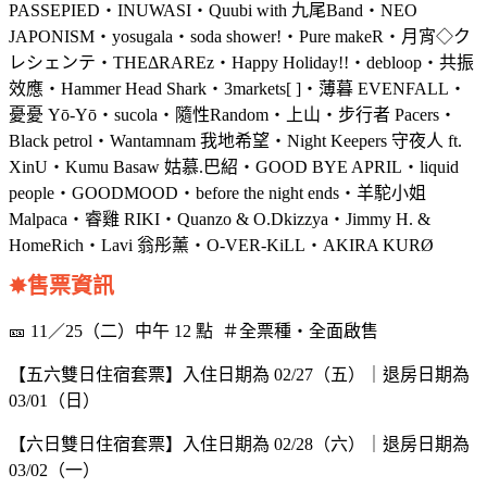
PASSEPIED・INUWASI・Quubi with 九尾Band・NEO
JAPONISM・yosugala・soda shower!・Pure makeR・月宵◇ク
レシェンテ・THEΔRAREz・Happy Holiday!!・debloop・共振
效應・Hammer Head Shark・3markets[ ]・薄暮 EVENFALL・
憂憂 Yō-Yō・sucola・隨性Random・上山・步行者 Pacers・
Black petrol・Wantamnam 我地希望・Night Keepers 守夜人 ft.
XinU・Kumu Basaw 姑慕.巴紹・GOOD BYE APRIL・liquid
people・GOODMOOD・before the night ends・羊駝小姐
Malpaca・睿雞 RIKI・Quanzo & O.Dkizzya・Jimmy H. &
HomeRich・Lavi 翁彤薰・O-VER-KiLL・AKIRA KURØ
✸售票資訊
🎫 11／25（二）中午 12 點 ＃全票種・全面啟售
【五六雙日住宿套票】入住日期為 02/27（五）｜退房日期為
03/01（日）
【六日雙日住宿套票】入住日期為 02/28（六）｜退房日期為
03/02（一）