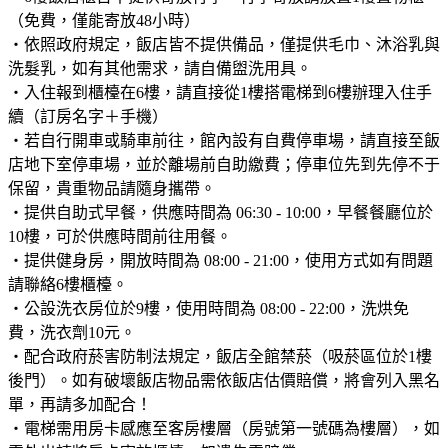
（免費，僅能寄放48小時）
・依照政府規定，飯店皆不提供備品，僅提供毛巾、沐浴乳與
洗髮乳，如有其他需求，請自備盥洗用具。
・入住報到櫃檯在6樓，請直接從1樓搭電梯到6樓辦理入住手
續（訂房名字＋手機）
・若自行開車或騎車前往，館內設有自費停車場，請直接至飯
店地下室停車場，並於離場前自助繳費；停車位先到先停不于
保留，貴重物品請隨身攜帶。
・提供自助式早餐，供應時間為 06:30 - 10:00，早餐餐廳位於
10樓，可於供應時間前往用餐。
・提供健身房，開放時間為 08:00 - 21:00，使用方式如有問題
請聯絡6樓櫃檯。
・公設洗衣房位於9樓，使用時間為 08:00 - 22:00，洗烘免
費，洗衣劑10元。
・配合政府菸害防制法規定，飯店全館禁菸（吸菸區位於1樓
後門）。如有破壞飯店物品需依飯店估價賠償，將會列入黑名
單，再請多加配合！
・電梯需用房卡感應至客房樓層（房號第一號碼為樓層），如