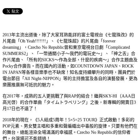
2013年主流出道後，除了大家耳熟能詳的富士電視台《七龍珠改》的
片尾曲「Oh Yeah!!!!!!!」、《七龍珠超》的片尾曲「forever
dreaming」，Czecho No Republic曾和東京電視台日劇「Complicated
SUMMERS2」、「一幣通關小子～我們的電玩史～」、「神之舌」合
作片尾曲、「所有的SICKS～作為全部，什麼的疾病～」合作主題曲及
Pocky合作廣告。而在國內的活動，如COUNTDOWN JAPAN、ROCK
IN JAPAN等各樣音樂季也不缺席！知名度持續攀升的同時，團員們於
電台節目「All Night-NIPPON」等的主持擔當及各自的演藝發展，更為
樂團推廣無可抵抗的魅力。
在2017年，成熟的五人更挑戰了與RAP的結合！繼與SKY-HI（AAA日
高光啓）的合作單曲「タイムトラベリング」之後，新專輯的開賣日3
月17日也不遠了！
2018年的現在，《5人結成5周年！5×5=25 TOUR》正式啟動！多彩的
POP元素、男女雙主唱和多重和聲編織出中毒般的旋律。只要有他們在
的舞台，總能渲染全場滿滿的幸福感。Czecho No Republic的信仰者
們，台灣場可不能錯過！