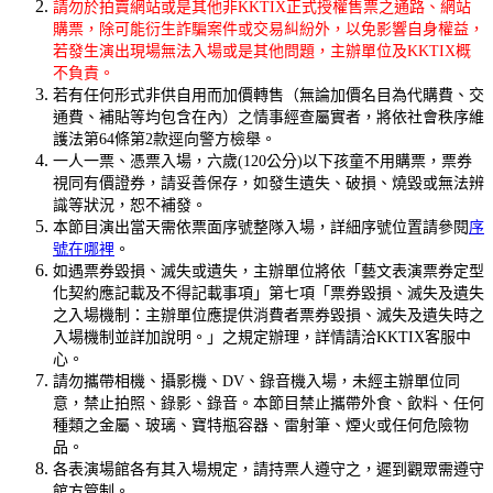
請勿於拍賣網站或是其他非KKTIX正式授權售票之通路、網站
購票，除可能衍生詐騙案件或交易糾紛外，以免影響自身權益，
若發生演出現場無法入場或是其他問題，主辦單位及KKTIX概
不負責。
若有任何形式非供自用而加價轉售（無論加價名目為代購費、交
通費、補貼等均包含在內）之情事經查屬實者，將依社會秩序維
護法第64條第2款逕向警方檢舉。
一人一票、憑票入場，六歲(120公分)以下孩童不用購票，票券
視同有價證券，請妥善保存，如發生遺失、破損、燒毀或無法辨
識等狀況，恕不補發。
本節目演出當天需依票面序號整隊入場，詳細序號位置請參閱
序
號在哪裡
。
如遇票券毀損、滅失或遺失，主辦單位將依「藝文表演票券定型
化契約應記載及不得記載事項」第七項「票券毀損、滅失及遺失
之入場機制：主辦單位應提供消費者票券毀損、滅失及遺失時之
入場機制並詳加說明。」之規定辦理，詳情請洽KKTIX客服中
心。
請勿攜帶相機、攝影機、DV、錄音機入場，未經主辦單位同
意，禁止拍照、錄影、錄音。本節目禁止攜帶外食、飲料、任何
種類之金屬、玻璃、寶特瓶容器、雷射筆、煙火或任何危險物
品。
各表演場館各有其入場規定，請持票人遵守之，遲到觀眾需遵守
館方管制。