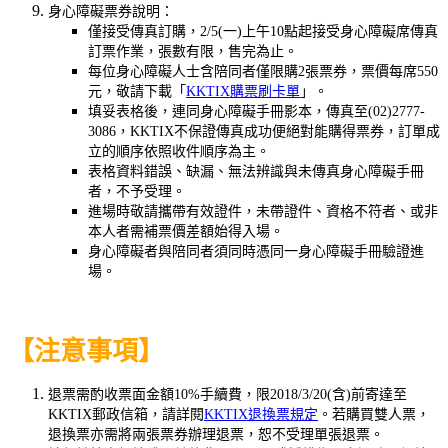
身心障礙票券說明：
僅接受傳真訂購，2/5(一)上午10點起接受身心障礙席傳真
訂票作業，張數有限，售完為止。
每位身心障礙人士含陪同者僅限購2張票券，票價每席550
元，敬請下載「
KKTIX購票刷卡單
」。
填妥表格後，連同身心障礙手冊影本，傳真至(02)2777-
3086，KKTIX不保證傳真成功便絕對能購得票券，訂單成
立的順序依照收件順序為主。
表格資料錯誤、缺漏、無法辨識與未傳真身心障礙手冊
者，不予受理。
進場時敬請攜帶有效證件，未帶證件、資格不符者、或非
本人者需補票價差額始得入場。
身心障礙者與陪同者須同時憑同一身心障礙手冊驗證進
場。
【注意事項】
退票需酌收票面金額10%手續費，限2018/3/20(含)前寄達至
KKTIX郵政信箱，請詳閱
KKTIX退換票規定
。若購買雙人票，
退換票亦需將兩張票券辦理退票，恕不受理單張退票。