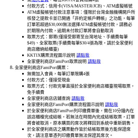
付款方式：信用卡(VISA/MASTER/JCB)、ATM虛擬帳號
ATM虛擬帳號付款注意事項：僅限於台灣金融機構開戶所
核發之提款卡並已開通「非約定帳戶轉帳」之功能，每筆
訂單若超過$30,000無法選擇ATM虛擬帳號付款，請務必
於期限內付款，逾期未付款訂單將會自動取消
取票方式：郵寄(僅接受郵寄至台灣地址、手續費每筆
$49)、全家取票(手續費每筆$30/4張為限，請於全家便利
商店繳納給櫃臺)
KKTIX購票流程圖示說明
請點我
全家便利商店FamiPort取票說明
請點我
全家便利商店FamiPort購票：
無需加入會員，每筆訂單限購4張
付款方式：僅接受現金
取票方式：付款完畢直接於全家便利商店櫃臺現場取票，
免手續費
全家便利商店店鋪查詢
請點我
全家便利商店FamiPort購票流程圖示說明
請點我
於全家便利商店FamiPort列印繳費單後，需在10分鐘內在
該店櫃檯完成結帳，若無法在時間內完成結帳取票，訂單
將會被取消，原本購買的席次將釋回到系統中重新銷售。
於全家便利商店之購票動作皆於結帳取票後方能保證席
次，請注意單憑列印繳費單無法保證其席次。