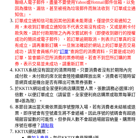
聯絡人電子郵件，盡量不要使用Yahoo或Hotmail郵件信箱，以免
因為擋信、漏信，甚至被視為垃圾郵件而無法收到『訂單成立通
知信』。
訂單成立通知信可能因其他因素未能寄達，僅提供交易通知之
用，未收到訂單成立通知信不代表交易沒有成功，又或是刷卡付
款失敗，請於付款期限之內再次嘗試刷卡（即便收到銀行的授權
成功的簡訊或電子郵件），若訂單逾期取消，則表示訂單真的沒
有成立，請再重新訂購。一旦無法確認於網站上的訂單是否交易
成功，請至會員帳戶的
"
訂單
"
查詢您的消費資料，只要是成功的
訂單，皆會顯示您所消費的票券明細，若查不到您所訂購的票
券，表示交易並未成功，請重新訂票。
KKTIX系統沒有固定的清票時間，只要消費者沒有於期限內完
成付款，未付款的席次就會陸陸續續釋放出來，消費者可隨時留
意網頁或是機台是否有釋出可售票券張數。
於KKTIX網站或全家便利商店購買雙人票，張數請務必選擇2的
倍數，以便訂單成立（請留意，全家便利商店購票或取票每筆訂
單4張為限）。
本節目演出當天需依票面序號整隊入場，若有消費者未結帳或退
票，即序號會有空號產生將不會遞補，因此序號的號碼會有超過
場館容留數的可能性，但參與人數不會超過場館容納量。購票時
序號在哪裡？
請點我
KKTIX網站購票：
需
加入會員
，每位KKTIX會員限購4張