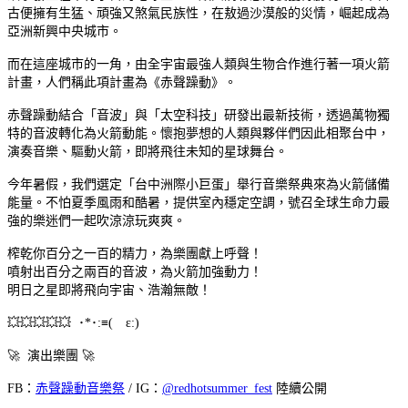
古便擁有生猛、頑強又煞氣民族性，在敖過沙漠般的災情，崛起成為
亞洲新興中央城市。
而在這座城市的一角，由全宇宙最強人類與生物合作進行著一項火箭
計畫，人們稱此項計畫為《赤聲躁動》。
赤聲躁動結合「音波」與「太空科技」研發出最新技術，透過萬物獨
特的音波轉化為火箭動能。懷抱夢想的人類與夥伴們因此相聚台中，
演奏音樂、驅動火箭，即將飛往未知的星球舞台。
今年暑假，我們選定「台中洲際小巨蛋」舉行音樂祭典來為火箭儲備
能量。不怕夏季風雨和酷暑，提供室內穩定空調，號召全球生命力最
強的樂迷們一起吹涼涼玩爽爽。
榨乾你百分之一百的精力，為樂團獻上呼聲
！
噴射出百分之兩百的音波，為火箭加強動力！
明日之星即將飛向宇宙、浩瀚無敵！
💥💥💥💥💥
･*･:≡( ε:)
🚀
演出樂團
🚀
FB：
赤聲躁動音樂祭
/ IG：
@redhotsummer_fest
陸續公開