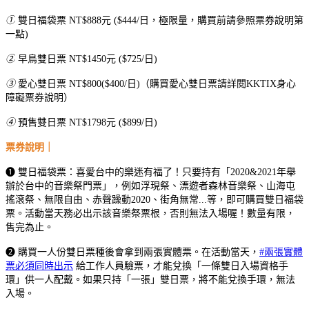
①
雙日福袋票 NT$888元 ($444/日，極限量，購買前請參照票券說明第
一點)
②
早鳥雙日票 NT$1450元 ($725/日)
③
愛心雙日票 NT$800($400/日)（購買愛心雙日票請詳閱KKTIX身心
障礙票券說明）
④
預售雙日票
NT$1798元 ($899/日)
票券說明
｜
❶
雙日福袋票：喜愛台中的樂迷有福了！只要持有「2020&2021年舉
辦於台中的音樂祭門票」，例如浮現祭、漂遊者森林音樂祭、山海屯
搖滾祭、無限自由、赤聲躁動2020、街角無常...等，即可購買雙日福袋
票。活動當天務必出示該音樂祭票根，否則無法入場喔！數量有限，
售完為止。
❷
購買一人份雙日票種後會拿到兩張實體票。在活動當天，
#
兩張實體
票必須同時出示
給工作人員驗票，才能兌換「一條雙日入場資格手
環」供一人配戴。如果只持「一張」雙日票，將不能兌換手環，無法
入場。​