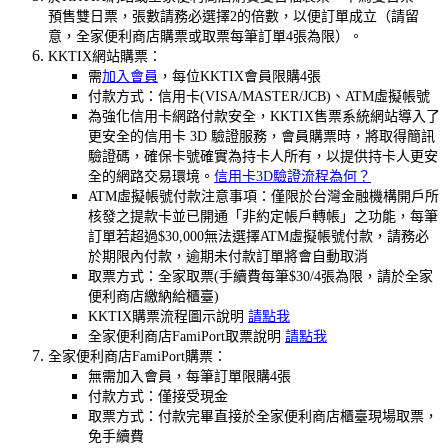
預售雙日票，張數請務必選擇2的倍數，以便訂單成立（請留
意，全家便利商店購票或取票每筆訂單4張為限）。
KKTIX網站購票：
需
加入會員
，每位KKTIX會員限購4張
付款方式：信用卡(VISA/MASTER/JCB)、ATM虛擬帳號
為強化信用卡網路付款安全，KKTIX售票系統網站導入了
更安全的信用卡 3D 驗證服務，會員購票時，將取得簡訊
驗證碼，確保卡號確實為持卡人所有，以提供持卡人更安
全的網路交易環境。
信用卡3D驗證流程為何？
ATM虛擬帳號付款注意事項：僅限於台灣金融機構開戶所
核發之提款卡並已開通「非約定帳戶轉帳」之功能，每筆
訂單若超過$30,000無法選擇ATM虛擬帳號付款，請務必
於期限內付款，逾期未付款訂單將會自動取消
取票方式：全家取票(手續費每筆$30/4張為限，請於全家
便利商店繳納給櫃臺)
KKTIX購票流程圖示說明
請點我
全家便利商店FamiPort取票說明
請點我
全家便利商店FamiPort購票：
無需加入會員，每筆訂單限購4張
付款方式：僅接受現金
取票方式：付款完畢直接於全家便利商店櫃臺現場取票，
免手續費