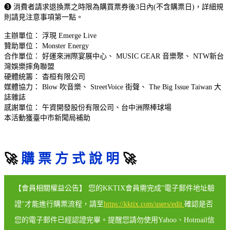
❸
消費者請求退換票之時限為購買票券後3日內(不含購票日)，詳細規
則請見注意事項第一點。
主辦單位： 浮現 Emerge Live​
贊助單位： Monster Energy​
合作單位： 好運來洲際宴展中心、 MUSIC GEAR 音樂聚、 NTW新台
灣娛樂摔角聯盟​
硬體統籌： 杳桓有限公司​
媒體協力： Blow 吹音樂、 StreetVoice 街聲、 The Big Issue Taiwan 大
誌雜誌​
感謝單位： 午資開發股份有限公司、台中洲際棒球場​
本活動獲臺中市新聞局補助
🚀
購 票 方 式 說 明
🚀
【會員相關權益公告】 您的KKTIX會員需完成"電子郵件地址驗
證"才能進行購票流程，請至
https://kktix.com/users/edit
確認是否
您的電子郵件已經認證完畢。提醒您請勿使用Yahoo、Hotmail信