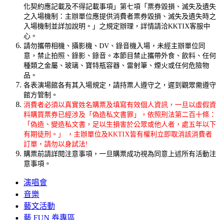
化契約應記載及不得記載事項」第七項「票券毀損、滅失及遺失
之入場機制：主辦單位應提供消費者票券毀損、滅失及遺失時之
入場機制並詳加說明。」之規定辦理，詳情請洽KKTIX客服中
心。
請勿攜帶相機、攝影機、DV、錄音機入場，未經主辦單位同
意，禁止拍照、錄影、錄音。本節目禁止攜帶外食、飲料、任何
種類之金屬、玻璃、寶特瓶容器、雷射筆、煙火或任何危險物
品。
各表演場館各有其入場規定，請持票人遵守之，遲到觀眾需遵守
館方管制。
消費者必須以真實姓名購票及填寫有效個人資訊，一旦以虛假資
料購買票券已經涉及「偽造私文書罪」，依照刑法第二百十條：
「偽造、變造私文書，足以生損害於公眾或他人者，處五年以下
有期徒刑。」 ，主辦單位及KKTIX皆有權利立即取消該消費者
訂單，請勿以身試法!
購票前請詳閱注意事項，一旦購票成功視為同意上述所有活動注
意事項。
演唱會
音樂
藝文活動
藝 FUN 券專區