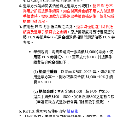
並以 Google Chrome 或 Firefox 瀏覽。
退票方式請詳閱各活動頁之退票方式說明，
藝 FUN 券不
得用於扣抵退票手續費，如自付票券金額不足以支付退票
手續費時，需以匯款方式將退票手續費補足後，始能完成
退票申請流程。
使用藝 FUN 券折抵票款之票券，
退票時僅退還扣除折抵
額度及退票手續費後之金額
，原折抵額度將另行退回您的
藝 FUN 券帳戶中，抵用金額退還相關問題請洽藝 FUN 券
客服。
舉例說明：消費者購買一張票價$1,000的票券，使
用藝 FUN 券折抵$100，實際支付$900，其退票手
續費及退款金額如下：
(1)
退票手續費
：以票面金額$1,000計算，如活動採
用退票方案一，則收取票面金額 $1,000 *10%手續
費 = $100。
(2)
退款金額
：票面金額$1,000 - 藝 FUN 券$100 -
退票手續費$100 = $800，實際收到$800之退款金額
（申請匯款方式退款者會再扣除匯款手續費）。
KKTIX 購票/報名使用流程
請點我
「藝FUN券」未盡事宜或有任何異動，均以文化部
「藝