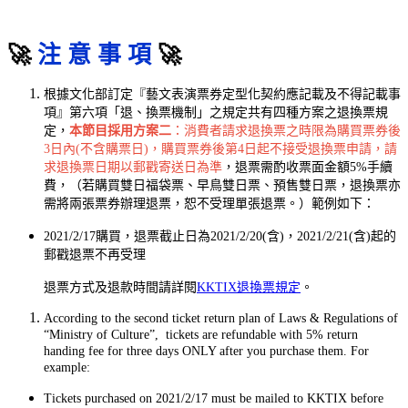
🚀
注 意 事 項
🚀
根據文化部訂定『藝文表演票券定型化契約應記載及不得記載事
項』第六項「退、換票機制」之規定共有四種方案之退換票規
定，
本節目採用方案二
：消費者請求退換票之時限為購買票券後
3日內(不含購票日)，購買票券後第4日起不接受退換票申請，請
求退換票日期以郵戳寄送日為準
，退票需酌收票面金額5%手續
費，（若購買
雙日福袋票、
早鳥雙日票、
預售雙日票，退換票亦
需將兩張票券辦理退票，恕不受理單張退票。）範例如下：
2021/2/17購買，退票截止日為2021/2/20(含)，2021/2/21(含)起的
郵戳退票不再受理
退票方式及退款時間請詳閱
KKTIX退換票規定
。
According to the second ticket return plan of Laws & Regulations of
“Ministry of Culture”, tickets are refundable with 5% return
handing fee for three days ONLY after you purchase them. For
example:
Tickets purchased on 2021/2/17 must be mailed to KKTIX before