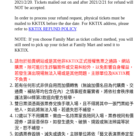
2021/2/20. Tickets mailed out on and after 2021/2/21 for refund will
NOT be accepted.
In order to process your refund request, physical tickets must be
mailed to KKTIX before the due date. For KKTIX address, please
refer to
KKTIX REFUND POLICY
.
NOTE: If you choose Family Mart as ticket collect method, you will
still need to pick up your ticket at Family Mart and send it to
KKTIX.
請勿於拍賣網站或是其他非KKTIX正式授權售票之通路、網站
購票，除可能衍生詐騙案件或交易糾紛外，以免影響自身權益，
若發生演出現場無法入場或是其他問題，主辦單位及KKTIX概
不負責。
若有任何形式非供自用而加價轉售（無論加價名目為代購費、交
通費、補貼等均包含在內）之情事經查屬實者，將依社會秩序維
護法第64條第2款逕向警方檢舉。
雙日票須憑兩張票券兌換手環入場，且不得將其中一張門票給予
他人，如此將無法入場，若遺失恕不補發。
12歲以下不用購票，需由一名持票家長陪同入場，票券視同有價
證券，請妥善保存，如發生遺失、破損、燒毀或無法辨識等狀
況，恕不補發。
如遇票券毀損、滅失或遺失，主辦單位將依「藝文表演票券定型