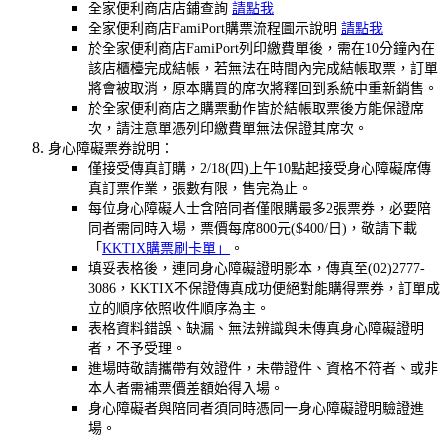
全家便利商店店鋪查詢
請點我
全家便利商店FamiPort購票流程圖示說明
請點我
於全家便利商店FamiPort列印繳費單後，需在10分鐘內在
該店櫃檯完成結帳，若無法在時間內完成結帳取票，訂單
將會被取消，原本購買的席次將釋回到系統中重新銷售。
於全家便利商店之購票動作皆於結帳取票後方能保證席
次，請注意單憑列印繳費單無法保證其席次。
身心障礙票券說明：
僅接受傳真訂購，2/18(四)上午10點起接受身心障礙席傳
真訂票作業，張數有限，售完為止。
每位身心障礙人士含陪同者僅限購最多2張票券，必要陪
同者需同時入場，票價每席800元($400/日)
，敬請下載
「
KKTIX購票刷卡單」
。
填妥表格後，連同身心障礙證明影本，傳真至(02)2777-
3086，KKTIX不保證傳真成功便絕對能購得票券，訂單成
立的順序依照收件順序為主。
表格資料錯誤、缺漏、無法辨識與未傳真身心障礙證明
者，不予受理。
進場時敬請攜帶有效證件，未帶證件、資格不符者、或非
本人者需補票價差額始得入場。
身心障礙者與陪同者須同時憑同一身心障礙證明驗證進
場。