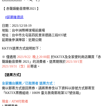
💥💥💥💥💥💥
･*･:≡( ε:)
【 赤聲躁動音樂祭2021 】
#延期後資訊
日期：2021/12/18-19​
地點：台中洲際棒球場前廣場​
地址：台中市北屯區四民里崇德路三段835號
延期後參演陣容：近期公開​
​KKTIX退票方式說明如下：
※ 僅適用
2021/9/22 晚上20:00前
於KKTIX及全家便利商店購買「赤
聲躁動音樂祭 2021」的消費者，退票期限於
2021/10/1至
2021/10/31（含）前
寄達。
【退票方式】
全家機台購票／已取票者 退票方式：
需以郵寄方式退回票券，請將票券含以下資料以掛號方式郵寄至
「KKTIX票務組收 / 10699 臺北敦南郵局第327號信箱」
現金 / ATM付款者