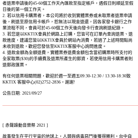
者退票申請後的45-60個工作天內匯款至指定帳戶，遇假日則順延至假
日後的第一個工作天。
2. 若以信用卡購票者，本公司將於收到實體票券或未取票者退票申請
後，刷退至原信用卡帳戶，恕無法以現金退還，因各家發卡銀行之作
業流程不同，會員可於45-60個工作天後向發卡行查詢刷退紀錄。
3. 若您是以KKTIX會員於網路上訂購，您皆可在訂單內查詢退票、退
款進度，建議您皆以KKTIX會員於網站內消費，若過了上述時間點尚
未收到退款，歡迎您發信至KKTIX客服中心詢問進度。
4. 退款金額為全額退費，實體票券退費金額包含當初購票時所支付的
全家取票($30)的手續費及退票所產生的郵資，若使用信用卡購票者則
退郵政匯票。
有任何退票相關問題，歡迎於週一至週五09:30-12:30 / 13:30-18:30致
KKTIX 客服中心(02)2752-2836，謝謝!
公告日期: 2021/09/27
______________________________________________________________
[ 赤聲躁動音樂祭 2021 ]
故事發生在平行宇宙的地球上，人類與病毒惡鬥後獲得勝利。台中自