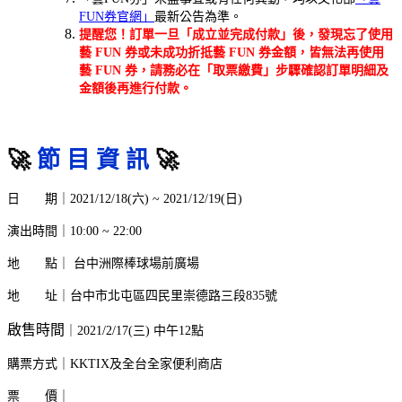
FUN券官網」
最新公告為準。
提醒您！訂單一旦「成立並完成付款」後，發現忘了使用
藝 FUN 券或未成功折抵藝 FUN 券金額，皆無法再使用
藝 FUN 券，請務必在「取票繳費」步驟確認訂單明細及
金額後再進行付款。
🚀
節 目 資 訊
🚀
日 期｜
2021/12/18(六) ~ 2021/12/19(日)
演出時間｜10:00 ~ 22:00
地 點 ｜
台中洲際棒球場前廣場
地 址 ｜
台中市北屯區四民里崇德路三段835號
啟售時間
｜2021/2/17(三) 中午12點
購票方式
｜
KKTIX及全台全家便利商店
票
價
｜