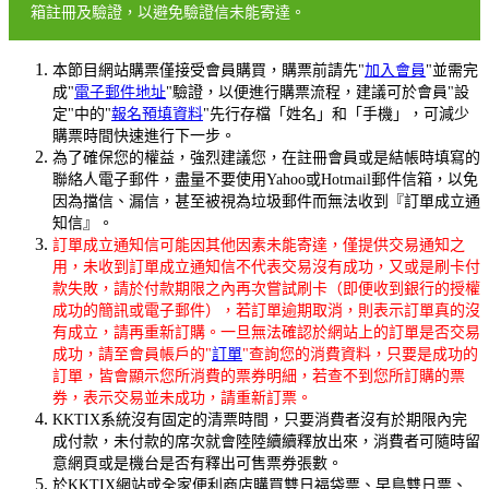
箱註冊及驗證，以避免驗證信未能寄達。
本節目網站購票僅接受會員購買，購票前請先"
加入會員
"並需完
成"
電子郵件地址
"驗證，以便進行購票流程，建議可於會員"設
定"中的"
報名預填資料
"先行存檔「姓名」和「手機」，可減少
購票時間快速進行下一步。
為了確保您的權益，強烈建議您，在註冊會員或是結帳時填寫的
聯絡人電子郵件，盡量不要使用Yahoo或Hotmail郵件信箱，以免
因為擋信、漏信，甚至被視為垃圾郵件而無法收到『訂單成立通
知信』。
訂單成立通知信可能因其他因素未能寄達，僅提供交易通知之
用，未收到訂單成立通知信不代表交易沒有成功，又或是刷卡付
款失敗，請於付款期限之內再次嘗試刷卡（即便收到銀行的授權
成功的簡訊或電子郵件），若訂單逾期取消，則表示訂單真的沒
有成立，請再重新訂購。一旦無法確認於網站上的訂單是否交易
成功，請至會員帳戶的"
訂單
"查詢您的消費資料，只要是成功的
訂單，皆會顯示您所消費的票券明細，若查不到您所訂購的票
券，表示交易並未成功，請重新訂票。
KKTIX系統沒有固定的清票時間，只要消費者沒有於期限內完
成付款，未付款的席次就會陸陸續續釋放出來，消費者可隨時留
意網頁或是機台是否有釋出可售票券張數。
於KKTIX網站或全家便利商店購買
雙日福袋票、
早鳥雙日票、