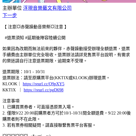
主辦單位
浮現音樂藝文有限公司
下一步
【 注意
💥
赤聲躁動音樂祭
💥
注意 】
#退票須知 #延期後陣容陸續公開
如果因為改期而無法前來的夥伴，赤聲躁動接受辦理全額退票，退票
手續費由主辦單位完全吸收。退票辦法請詳見售票平台說明，有需求
的樂迷請自行注意退票期限，逾期束不受理。
退票期限：10/1 - 10/31
退票辦法：請至原購票平台(KKTIX或KLOOK)辦理退票。
KLOOK｜
https://reurl.cc/Q9pXY5
KKTIX ​ ｜ ​
https://reurl.cc/pgD698
​注意事項​
1. 已購買票券者，可直接憑原票入場。​
2. 僅限9/22 20:00前購票者方可於10/1-10/31間全額退費，9/22 20:00後
購票者則不在此限。
3. 若有票券相關疑問，請直接聯繫售票平台客服。